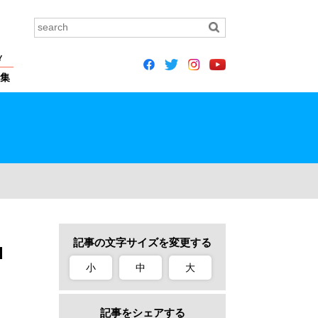
Y
集
記事の文字サイズを変更する
d
小
中
大
記事をシェアする