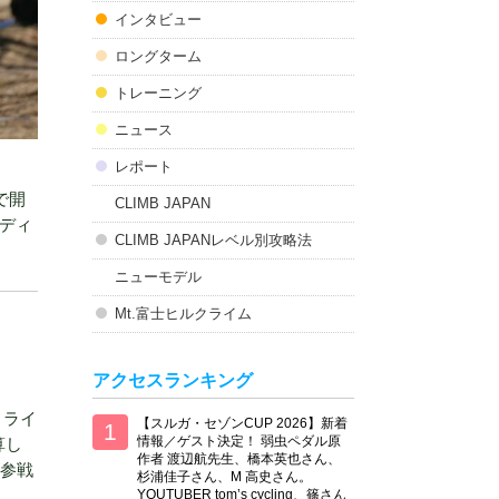
インタビュー
ロングターム
トレーニング
ニュース
レポート
で開
CLIMB JAPAN
ディ
CLIMB JAPANレベル別攻略法
ニューモデル
Mt.富士ヒルクライム
アクセスランキング
トライ
【スルガ・セゾンCUP 2026】新着
情報／ゲスト決定！ 弱虫ペダル原
算し
作者 渡辺航先生、橋本英也さん、
初参戦
杉浦佳子さん、M 高史さん。
YOUTUBER tom’s cycling、篠さん