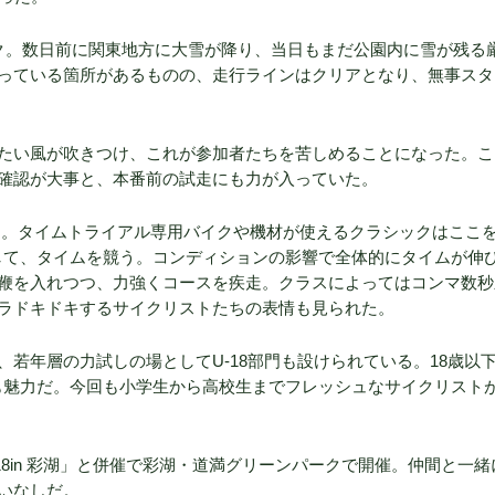
ク。数日前に関東地方に大雪が降り、当日もまだ公園内に雪が残る
っている箇所があるものの、走行ラインはクリアとなり、無事スタ
たい風が吹きつけ、これが参加者たちを苦しめることになった。こ
確認が大事と、本番前の試走にも力が入っていた。
km。タイムトライアル専用バイクや機材が使えるクラシックはここを
）して、タイムを競う。コンディションの影響で全体的にタイムが伸
鞭を入れつつ、力強くコースを疾走。クラスによってはコンマ数秒
ラドキドキするサイクリストたちの表情も見られた。
若年層の力試しの場としてU-18部門も設けられている。18歳以
のも魅力だ。今回も小学生から高校生までフレッシュなサイクリスト
018in 彩湖」と併催で彩湖・道満グリーンパークで開催。仲間と一緒
いなしだ。