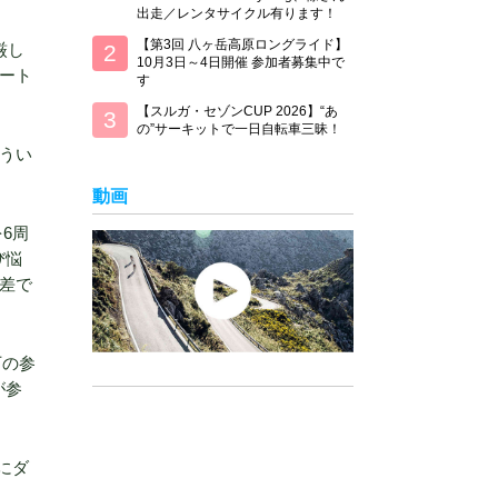
出走／レンタサイクル有ります！
【第3回 八ヶ岳高原ロングライド】
厳し
10月3日～4日開催 参加者募集中で
ート
す
【スルガ・セゾンCUP 2026】“あ
の”サーキットで一日自転車三昧！
うい
動画
6周
び悩
差で
下の参
が参
にダ