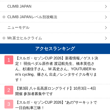
CLIMB JAPAN
CLIMB JAPANレベル別攻略法
ニューモデル
Mt.富士ヒルクライム
アクセスランキング
【スルガ・セゾンCUP 2026】新着情報／ゲスト決
定！ 弱虫ペダル原作者 渡辺航先生、橋本英也さ
ん、杉浦佳子さん、M 高史さん。YOUTUBER to
m’s cycling、篠さん 出走／レンタサイクル有りま
す！
【第3回 八ヶ岳高原ロングライド】10月3日～4日
開催 参加者募集中です
【スルガ・セゾンCUP 2026】“あの”サーキットで
一日自転車三昧！