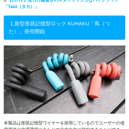
「Takà（タカ）」
1.新型形状記憶型ロック KUHAKU「蔦（つ
た）」発売開始
本製品は形状記憶型ワイヤーを採用しているのでユーザーの使