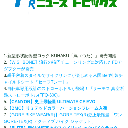
1.新型形状記憶型ロック KUHAKU「蔦（つた）」発売開始
2.
【WISHBONE】流行の楕円チェーンリングに対応したFDア
ダプターが発売
3.
親子密着スタイルでサイクリングが楽しめる米国iBert社製チ
ャイルドシート『セーフTシート』
4.
自転車専用設計のストローボトルが登場！『サーモス 真空断
熱ストローボトル(FFQ-600)』
5.
【CANYON】史上最軽量 ULTIMATE CF EVO
6.
【BMC】リミテッドカラーバージョンフレーム入荷
7.
【GORE BIKE WEAR(R)】GORE-TEX(R)史上最軽量「ワン
GORE-TEX(R) アクティブ バイク ジャケット」
8.
【ELITE】壁付け縦置きのスタイリッシュなバイクラック