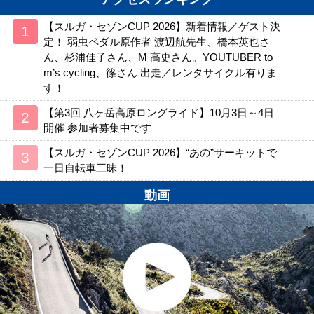
【スルガ・セゾンCUP 2026】新着情報／ゲスト決
定！ 弱虫ペダル原作者 渡辺航先生、橋本英也さ
ん、杉浦佳子さん、M 高史さん。YOUTUBER to
m’s cycling、篠さん 出走／レンタサイクル有りま
す！
【第3回 八ヶ岳高原ロングライド】10月3日～4日
開催 参加者募集中です
【スルガ・セゾンCUP 2026】“あの”サーキットで
一日自転車三昧！
動画