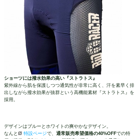
ショーツには撥水効果の高い『ストラトス』
紫外線から肌を保護しつつ通気性が非常に高く、汗を素早く排
出しながら撥水効果が抜群という高機能素材『ストラトス』を
採用。
デザインはブルーとホワイトの爽やかなデザイン。
なんと
特設ページ
で、
通常販売希望価格の40%OFF
での特