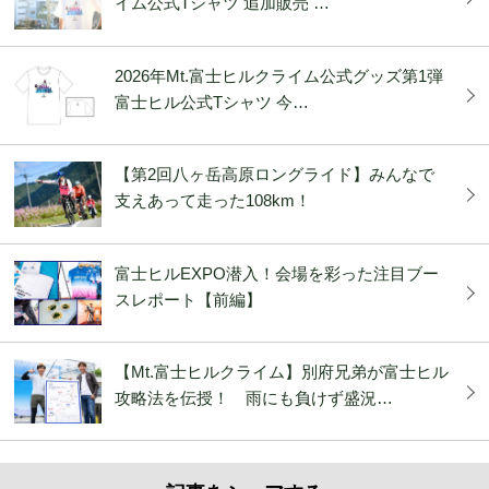
イム公式Tシャツ 追加販売 …
2026年Mt.富士ヒルクライム公式グッズ第1弾
富士ヒル公式Tシャツ 今…
【第2回八ヶ岳高原ロングライド】みんなで
支えあって走った108km！
富士ヒルEXPO潜入！会場を彩った注目ブー
スレポート【前編】
【Mt.富士ヒルクライム】別府兄弟が富士ヒル
攻略法を伝授！ 雨にも負けず盛況…