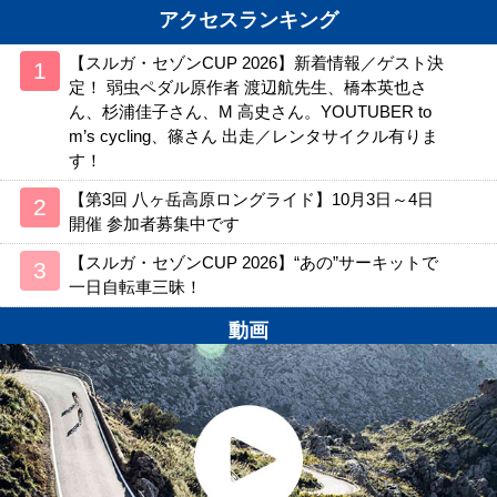
アクセスランキング
【スルガ・セゾンCUP 2026】新着情報／ゲスト決
定！ 弱虫ペダル原作者 渡辺航先生、橋本英也さ
ん、杉浦佳子さん、M 高史さん。YOUTUBER to
m’s cycling、篠さん 出走／レンタサイクル有りま
す！
【第3回 八ヶ岳高原ロングライド】10月3日～4日
開催 参加者募集中です
【スルガ・セゾンCUP 2026】“あの”サーキットで
一日自転車三昧！
動画