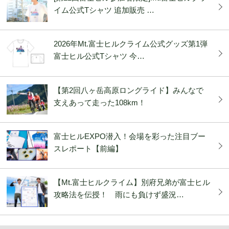
イム公式Tシャツ 追加販売 …
2026年Mt.富士ヒルクライム公式グッズ第1弾
富士ヒル公式Tシャツ 今…
【第2回八ヶ岳高原ロングライド】みんなで
支えあって走った108km！
富士ヒルEXPO潜入！会場を彩った注目ブー
スレポート【前編】
【Mt.富士ヒルクライム】別府兄弟が富士ヒル
攻略法を伝授！ 雨にも負けず盛況…