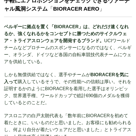
手軽にエアロポジションをチェックできるヴァーチ
ャル風洞システム
「
BIORACER AERO
」
ベルギーに拠点を置く「BIORACER」は、どれだけ速くなれ
るか、強くなれるかをコンセプトに勝つためのサイクルウェ
ア・トライアスロンウェアを開発するブランド。
UCIワールド
チームなどプロチームのスポンサーになるのではなく、ベルギ
ー、オランダ、ドイツなど各国の自転車競技代表チームにウェ
アを供給している。
しかも無償供給ではなく、選手やチームが
BIORACER
を気に
入って
購入しているそうで、その性能への信頼は厚い。それを
証明するかのようにBIORACERを着用した選手はオリンピッ
ク、世界選手権、ワールドカップで総計690個のメダルを獲得
しているとのことだ。
アスロニアの白戸太朗代表も「数年前にBIORACERを初めて
着たときに、いいものだと思いました。お客様にも勧められる
し、何より自分が着たいウェアだと思いました」とトライアス