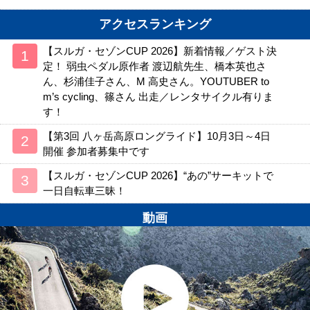
アクセスランキング
【スルガ・セゾンCUP 2026】新着情報／ゲスト決
定！ 弱虫ペダル原作者 渡辺航先生、橋本英也さ
ん、杉浦佳子さん、M 高史さん。YOUTUBER to
m’s cycling、篠さん 出走／レンタサイクル有りま
す！
【第3回 八ヶ岳高原ロングライド】10月3日～4日
開催 参加者募集中です
【スルガ・セゾンCUP 2026】“あの”サーキットで
一日自転車三昧！
動画