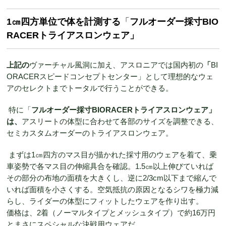
1㎝四方単位で体を計測する
「
フルオーダー採寸BIO
RACERトライアスロンウェア」
上記の
ヴァーチャル風洞に加え、アスロニアでは国内初の
「
BI
ORACERスピードコンセプトセンター」として理想的なウェ
アのセレクトまでトータルで行うことができる。
特に「
フルオーダー採寸BIORACERトライアスロンウェア」
は、
アスリートの体型に合わせて各部のサイズを調整できる、
セミカスタムオーダーのトライアスロンウェア。
まずは1㎝四方のマス目が描かれた採寸用のウェアを着て、乗
車姿勢で各マス目の伸縮具合を確認。1.5㎝以上伸びていれば
その部分の布地の面積を大きくし、逆に2/3cm以下まで縮んで
いれば面積を小さくする。空気抵抗の原因となるシワを極力減
らし、ライダーの体型にフィットしたウェアを作り出す。
価格は、2着（ノーマルタイプとメッシュタイプ）で約16万円
とまさにスペシャルな決戦用ウェアだ。