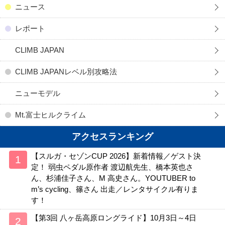
ニュース
レポート
CLIMB JAPAN
CLIMB JAPANレベル別攻略法
ニューモデル
Mt.富士ヒルクライム
アクセスランキング
【スルガ・セゾンCUP 2026】新着情報／ゲスト決
定！ 弱虫ペダル原作者 渡辺航先生、橋本英也さ
ん、杉浦佳子さん、M 高史さん。YOUTUBER to
m’s cycling、篠さん 出走／レンタサイクル有りま
す！
【第3回 八ヶ岳高原ロングライド】10月3日～4日