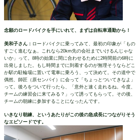
念願のロードバイクを手にいれて、まずは自転車通勤から！
美和子さん：
ロードバイクに乗ってみて、最初の印象が「もの
すごく進むなぁ。これなら20km先の会社までいけるんじゃな
いか」って。8時の始業に間に合わせるために2時間前の6時に
出発しました。もし時間までに到着するのが無理そうならどこ
か駅の駐輪場に置いて電車に乗ろう、って決めて。その道中で
偶然、師匠（原センパイ）に会って「ちょっとついてきなよ」
って。後ろをついて行ったら、「意外と速く走れるね。今度、
チームの練習会に来てみる？」って誘ってもらって。その後、
チームの朝練に参加することになったんです。
いきなり朝練、というあたりがこの後の急成長につながりそう
なエピソードです。