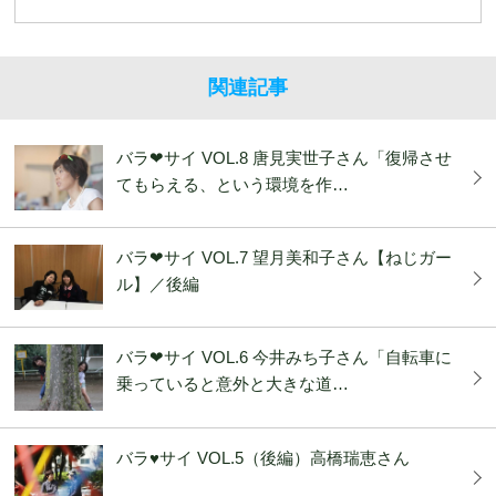
関連記事
バラ❤︎サイ VOL.8 唐見実世子さん「復帰させ
てもらえる、という環境を作…
バラ❤︎サイ VOL.7 望月美和子さん【ねじガー
ル】／後編
バラ❤︎サイ VOL.6 今井みち子さん「自転車に
乗っていると意外と大きな道…
バラ♥サイ VOL.5（後編）高橋瑞恵さん