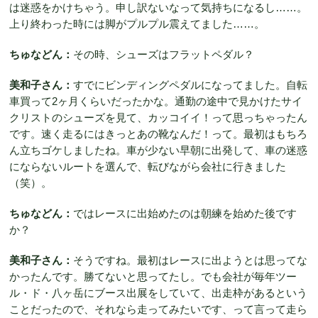
は迷惑をかけちゃう。申し訳ないなって気持ちになるし……。
上り終わった時には脚がプルプル震えてました……。
ちゅなどん：
その時、シューズはフラットペダル？
美和子さん：
すでにビンディングペダルになってました。自転
車買って2ヶ月くらいだったかな。通勤の途中で見かけたサイ
クリストのシューズを見て、カッコイイ！って思っちゃったん
です。速く走るにはきっとあの靴なんだ！って。最初はもちろ
ん立ちゴケしましたね。車が少ない早朝に出発して、車の迷惑
にならないルートを選んで、転びながら会社に行きました
（笑）。
ちゅなどん：
ではレースに出始めたのは朝練を始めた後です
か？
美和子さん：
そうですね。最初はレースに出ようとは思ってな
かったんです。勝てないと思ってたし。でも会社が毎年ツー
ル・ド・八ヶ岳にブース出展をしていて、出走枠があるという
ことだったので、それなら走ってみたいです、って言って走ら