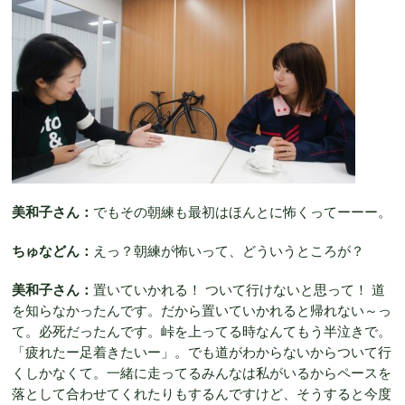
美和子さん：
でもその朝練も最初はほんとに怖くってーーー。
ちゅなどん：
えっ？朝練が怖いって、どういうところが？
美和子さん：
置いていかれる！ ついて行けないと思って！ 道
を知らなかったんです。だから置いていかれると帰れない～っ
て。必死だったんです。峠を上ってる時なんてもう半泣きで。
「疲れたー足着きたいー」。でも道がわからないからついて行
くしかなくて。一緒に走ってるみんなは私がいるからペースを
落として合わせてくれたりもするんですけど、そうすると今度