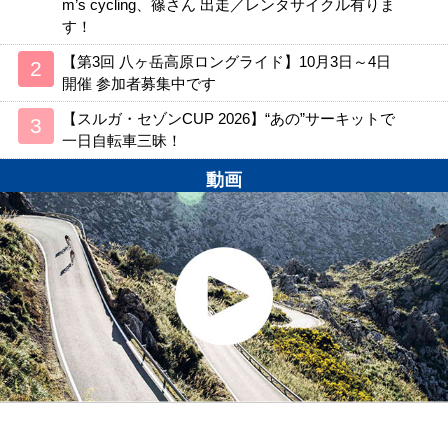
m’s cycling、篠さん 出走／レンタサイクル有りま
す！
【第3回 八ヶ岳高原ロングライド】10月3日～4日
開催 参加者募集中です
【スルガ・セゾンCUP 2026】“あの”サーキットで
一日自転車三昧！
動画