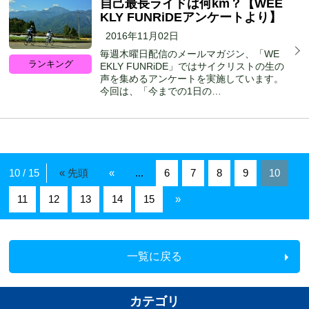
自己最長ライドは何km？【WEE
KLY FUNRiDEアンケートより】
2016年11月02日
毎週木曜日配信のメールマガジン、「WE
ランキング
EKLY FUNRiDE」ではサイクリストの生の
声を集めるアンケートを実施しています。
今回は、「今までの1日の…
10 / 15
« 先頭
«
...
6
7
8
9
10
11
12
13
14
15
»
一覧に戻る
カテゴリ