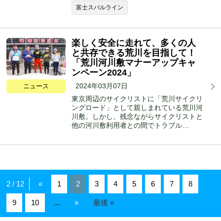
富士スバルライン
楽しく安全に走れて、多くの人
と共存できる荒川を目指して！
「荒川河川敷マナーアップキャ
ンペーン2024」
2024年03月07日
ニュース
東京周辺のサイクリストに「荒川サイクリ
ングロード」として親しまれている荒川河
川敷。しかし、残念ながらサイクリストと
他の河川敷利用者との間でトラブル…
2 / 12
«
1
2
3
4
5
6
7
8
9
10
...
»
最後 »