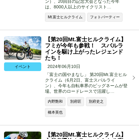
ン）、20回目の記念大会となった今年
は、8000人以上のサイクリスト…
Mt.富士ヒルクライム
フォトパーティー
【第20回Mt.富士ヒルクライム】
フミが今年も参戦！ スバルラ
インを駆け上がったレジェンド
たち！
2024年06月10日
イベント
「富士の国やまなし」 第20回Mt.富士ヒル
クライム（6月2日、富士スバルライ
ン）、今年も自転車界のビッグネームが登
場。世界のロードレースで活躍し…
内野艶和
別府匠
別府史之
橋本英也
【第20回Mt.富士ヒルクライム】