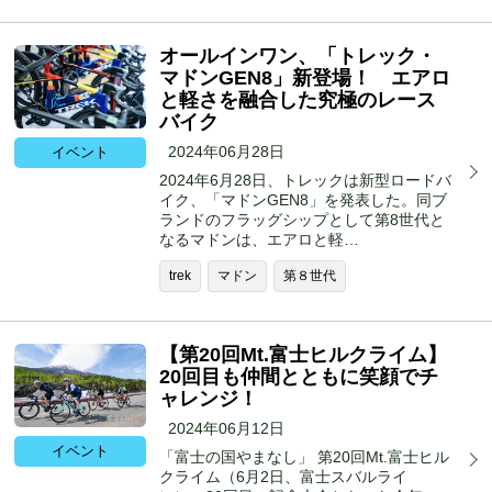
オールインワン、「トレック・
マドンGEN8」新登場！ エアロ
と軽さを融合した究極のレース
バイク
2024年06月28日
イベント
2024年6月28日、トレックは新型ロードバ
イク、「マドンGEN8」を発表した。同ブ
ランドのフラッグシップとして第8世代と
なるマドンは、エアロと軽…
trek
マドン
第８世代
【第20回Mt.富士ヒルクライム】
20回目も仲間とともに笑顔でチ
ャレンジ！
2024年06月12日
イベント
「富士の国やまなし」 第20回Mt.富士ヒル
クライム（6月2日、富士スバルライ