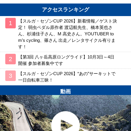
アクセスランキング
【スルガ・セゾンCUP 2026】新着情報／ゲスト決
定！ 弱虫ペダル原作者 渡辺航先生、橋本英也さ
ん、杉浦佳子さん、M 高史さん。YOUTUBER to
m’s cycling、篠さん 出走／レンタサイクル有りま
す！
【第3回 八ヶ岳高原ロングライド】10月3日～4日
開催 参加者募集中です
【スルガ・セゾンCUP 2026】“あの”サーキットで
一日自転車三昧！
動画