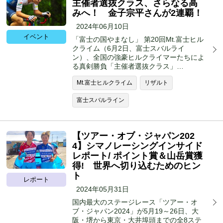
主催者選抜クラス、さらなる高
みへ！ 金子宗平さんが2連覇！
2024年06月10日
イベント
「富士の国やまなし」 第20回Mt.富士ヒル
クライム（6月2日、富士スバルライ
ン）、全国の強豪ヒルクライマーたちによ
る真剣勝負「主催者選抜クラス」…
Mt.富士ヒルクライム
リザルト
富士スバルライン
【ツアー・オブ・ジャパン202
4】シマノレーシングインサイド
レポート/ ポイント賞＆山岳賞獲
得! 世界へ切り込むためのヒン
ト
レポート
2024年05月31日
国内最大のステージレース「ツアー・オ
ブ・ジャパン2024」が5月19～26日、大
阪・堺から東京・大井埠頭までの全8ステ