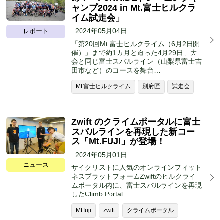
ャンプ2024 in Mt.富士ヒルクラ
イム試走会」
2024年05月04日
レポート
「第20回Mt.富士ヒルクライム（6月2日開
催）」まで約1カ月と迫った4月29日、大
会と同じ富士スバルライン（山梨県富士吉
田市など）のコースを舞台…
Mt.富士ヒルクライム
別府匠
試走会
Zwift のクライムポータルに富士
スバルラインを再現した新コー
ス「Mt.FUJI」が登場！
2024年05月01日
ニュース
サイクリストに人気のオンラインフィット
ネスプラットフォームZwiftのヒルクライ
ムポータル内に、富士スバルラインを再現
したClimb Portal…
Mt.fuji
zwift
クライムポータル