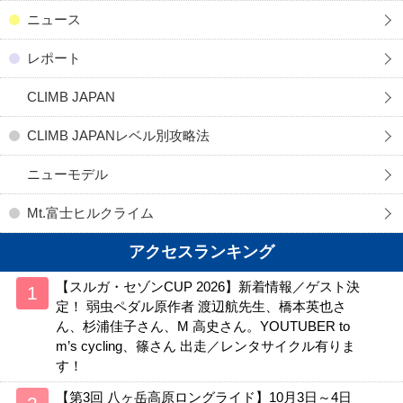
ニュース
レポート
CLIMB JAPAN
CLIMB JAPANレベル別攻略法
ニューモデル
Mt.富士ヒルクライム
アクセスランキング
【スルガ・セゾンCUP 2026】新着情報／ゲスト決
定！ 弱虫ペダル原作者 渡辺航先生、橋本英也さ
ん、杉浦佳子さん、M 高史さん。YOUTUBER to
m’s cycling、篠さん 出走／レンタサイクル有りま
す！
【第3回 八ヶ岳高原ロングライド】10月3日～4日