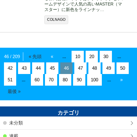
ームデザインで人気の高いMASTER（マ
スター）に新色をラインナッ…
COLNAGO
46 / 209
« 先頭
«
...
10
20
30
...
42
43
44
45
46
47
48
49
50
51
...
60
70
80
90
100
...
»
最後 »
カテゴリ
未分類
連載