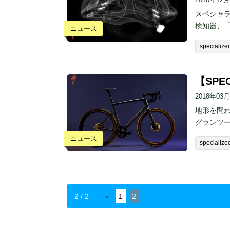
スペシャ
検知器、
ニュース
specialize
【SPEC
2018年03
地形を問わ
グランツ
ニュース
specialize
2 / 2
«
1
2