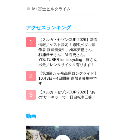
Mt.富士ヒルクライム
アクセスランキング
【スルガ・セゾンCUP 2026】新着
情報／ゲスト決定！ 弱虫ペダル原
作者 渡辺航先生、橋本英也さん、
杉浦佳子さん、M 高史さん。
YOUTUBER tom’s cycling、篠さん
出走／レンタサイクル有ります！
【第3回 八ヶ岳高原ロングライド】
10月3日～4日開催 参加者募集中で
す
【スルガ・セゾンCUP 2026】“あ
の”サーキットで一日自転車三昧！
動画