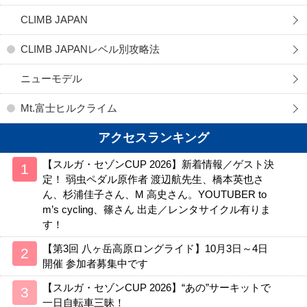
CLIMB JAPAN
CLIMB JAPANレベル別攻略法
ニューモデル
Mt.富士ヒルクライム
アクセスランキング
【スルガ・セゾンCUP 2026】新着情報／ゲスト決
定！ 弱虫ペダル原作者 渡辺航先生、橋本英也さ
ん、杉浦佳子さん、M 高史さん。YOUTUBER to
m’s cycling、篠さん 出走／レンタサイクル有りま
す！
【第3回 八ヶ岳高原ロングライド】10月3日～4日
開催 参加者募集中です
【スルガ・セゾンCUP 2026】“あの”サーキットで
一日自転車三昧！