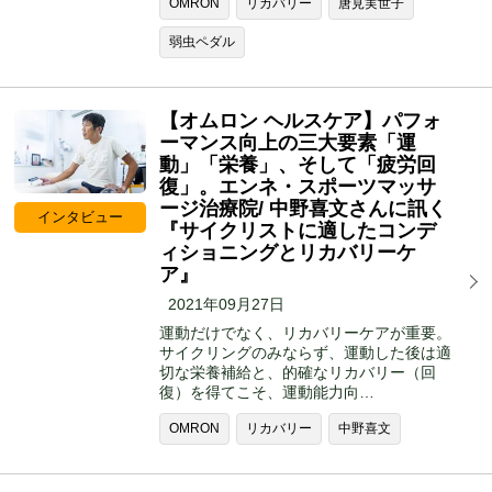
OMRON
リカバリー
唐見実世子
弱虫ペダル
【オムロン ヘルスケア】パフォ
ーマンス向上の三大要素「運
動」「栄養」、そして「疲労回
復」。エンネ・スポーツマッサ
ージ治療院/ 中野喜文さんに訊く
インタビュー
『サイクリストに適したコンデ
ィショニングとリカバリーケ
ア』
2021年09月27日
運動だけでなく、リカバリーケアが重要。
サイクリングのみならず、運動した後は適
切な栄養補給と、的確なリカバリー（回
復）を得てこそ、運動能力向…
OMRON
リカバリー
中野喜文