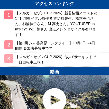
アクセスランキング
【スルガ・セゾンCUP 2026】新着情報／ゲスト決
定！ 弱虫ペダル原作者 渡辺航先生、橋本英也さ
ん、杉浦佳子さん、M 高史さん。YOUTUBER to
m’s cycling、篠さん 出走／レンタサイクル有りま
す！
【第3回 八ヶ岳高原ロングライド】10月3日～4日
開催 参加者募集中です
【スルガ・セゾンCUP 2026】“あの”サーキットで
一日自転車三昧！
動画