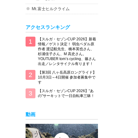
Mt.富士ヒルクライム
アクセスランキング
【スルガ・セゾンCUP 2026】新着
情報／ゲスト決定！ 弱虫ペダル原
作者 渡辺航先生、橋本英也さん、
杉浦佳子さん、M 高史さん。
YOUTUBER tom’s cycling、篠さん
出走／レンタサイクル有ります！
【第3回 八ヶ岳高原ロングライド】
10月3日～4日開催 参加者募集中で
す
【スルガ・セゾンCUP 2026】“あ
の”サーキットで一日自転車三昧！
動画