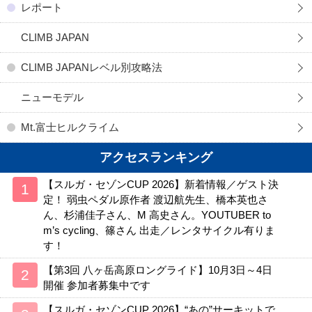
レポート
CLIMB JAPAN
CLIMB JAPANレベル別攻略法
ニューモデル
Mt.富士ヒルクライム
アクセスランキング
【スルガ・セゾンCUP 2026】新着情報／ゲスト決
定！ 弱虫ペダル原作者 渡辺航先生、橋本英也さ
ん、杉浦佳子さん、M 高史さん。YOUTUBER to
m’s cycling、篠さん 出走／レンタサイクル有りま
す！
【第3回 八ヶ岳高原ロングライド】10月3日～4日
開催 参加者募集中です
【スルガ・セゾンCUP 2026】“あの”サーキットで