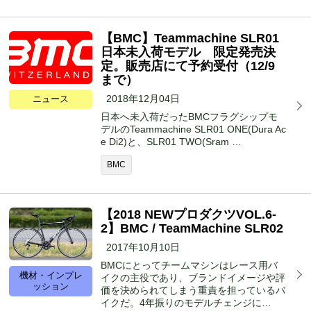
【BMC】Teammachine SLR01
日本未入荷モデル 限定発売決
定。販売店にて予約受付（12/9
まで）
2018年12月04日
ニュース
日本へ未入荷だったBMCフラグシップモ
デルのTeammachine SLR01 ONE(Dura Ac
e Di2)と、SLR01 TWO(Sram …
BMC
【2018 NEWプロダクツVOL.6-
2】BMC / TeamMachine SLR02
2017年10月10日
BMCにとってチームマシンはレース用バ
機材・インプレ
イクの主役であり、ブランドイメージや評
ッション
価を決められてしまう重責を担っているバ
イクだ。4年振りのモデルチェンジに…