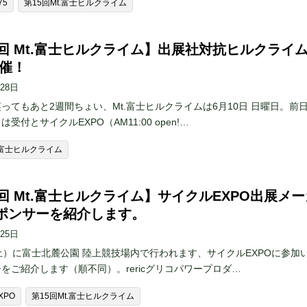
75
第15回Mt.富士ヒルクライム
5回 Mt.富士ヒルクライム】出展社対抗ヒルクライ
開催！
月28日
ってもあと2週間ちょい、Mt.富士ヒルクライムは6月10日 日曜日。前日
受付とサイクルEXPO（AM11:00 open!…
t.富士ヒルクライム
5回 Mt.富士ヒルクライム】サイクルEXPO出展メー
ポンサーを紹介します。
月25日
土）に富士北麓公園 陸上競技場内で行われます、サイクルEXPOに参加
をご紹介します（順不同）。rericグリコパワープロダ…
XPO
第15回Mt.富士ヒルクライム