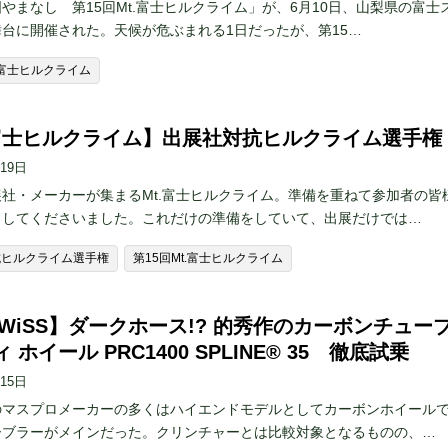
やまなし 第15回Mt.富士ヒルクライム」が、6月10日、山梨県の富士
台に開催された。天候が危ぶまれる1日だったが、第15…
t.富士ヒルクライム
.富士ヒルクライム】出展社対抗ヒルクライム選手権
月19日
社・メーカーが集まるMt.富士ヒルクライム。準備を重ねて参加者の皆
ししてくださいました。これだけの準備をしていて、出展だけでは…
抗ヒルクライム選手権
第15回Mt.富士ヒルクライム
SWiSS】ダークホース!? 的秀作のカーボンチュー
 ホイール PRC1400 SPLINE® 35 徹底試乗
月15日
のマスプロメーカーの多くはハイエンドモデルとしてカーボンホイール
ーブラーがメインだった。クリンチャーとは比較対象となるものの、…