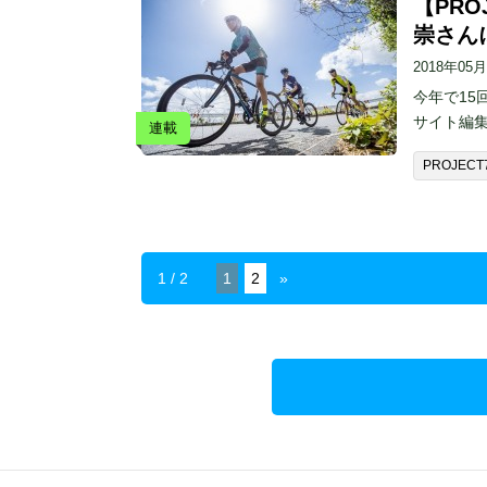
【PRO
崇さん
2018年05
今年で15
サイト編
連載
PROJECT
1 / 2
1
2
»