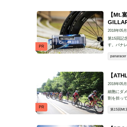
【Mt
GIL
2018年05
第15回記
す。パナレ
PR
panaracer
【ATH
2018年05
細胞にダ
割を担って
PR
第15回M