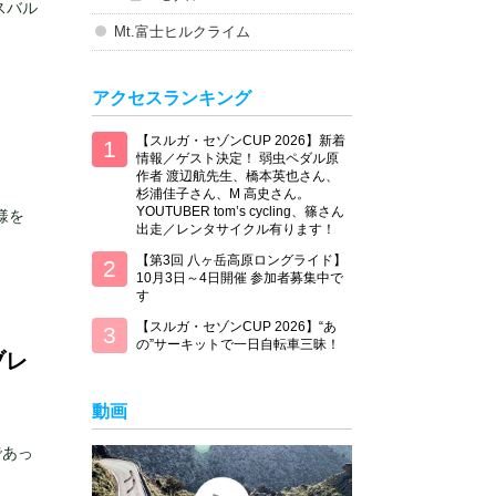
スバル
Mt.富士ヒルクライム
アクセスランキング
【スルガ・セゾンCUP 2026】新着
情報／ゲスト決定！ 弱虫ペダル原
作者 渡辺航先生、橋本英也さん、
杉浦佳子さん、M 高史さん。
YOUTUBER tom’s cycling、篠さん
様を
出走／レンタサイクル有ります！
【第3回 八ヶ岳高原ロングライド】
10月3日～4日開催 参加者募集中で
す
【スルガ・セゾンCUP 2026】“あ
の”サーキットで一日自転車三昧！
ブレ
動画
であっ