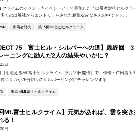
ヒルクライムのイベント内イベントとして実施した「出展者対抗ヒルクラ
。多くの出展社からエントリーをされた精鋭なみなさんの中でトッ…
PAN
出展者対抗
第15回Mt.富士ヒルクライム
OJECT 75 富士ヒル・シルバーへの道】最終回 3
レーニングに励んだ2人の結果やいかに？
月23日
回目を迎えるMt.富士ヒルクライム（6月10日開催）で、俳優・芦田昌太
集長コタカが75分切りのシルバーリングにチャレンジする…
75
第15回Mt.富士ヒルクライム
5回Mt.富士ヒルクライム】元気があれば、雲を突き
れる！
月20日