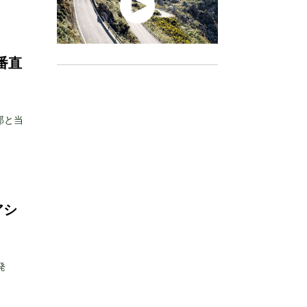
番直
郎と当
アシ
発