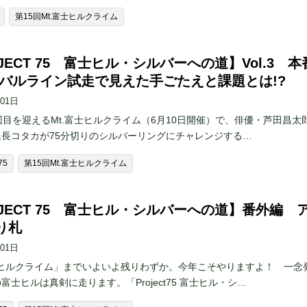
第15回Mt.富士ヒルクライム
JECT 75 富士ヒル・シルバーへの道】Vol.3 本
スバルライン試走で見えた手ごたえと課題とは!?
月01日
回目を迎えるMt.富士ヒルクライム（6月10日開催）で、俳優・芦田昌太
集長コタカが75分切りのシルバーリングにチャレンジする…
75
第15回Mt.富士ヒルクライム
OJECT 75 富士ヒル・シルバーへの道】番外編 
り札
月01日
士ヒルクライム」までいよいよ残りわずか。今年こそやりますよ！ 一念
富士ヒルは真剣に走ります。「Project75 富士ヒル・シ…