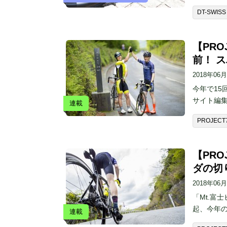
DT-SWISS
【PRO
前！ 
2018年06
今年で15
サイト編
連載
PROJECT
【PR
ダの切
2018年06
「Mt.富
起、今年の
連載