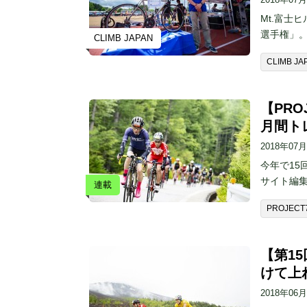
Mt.富士
選手権」
CLIMB JAPAN
CLIMB JA
【PR
月間ト
2018年07
今年で15
サイト編
連載
PROJECT
【第1
けて上
2018年06