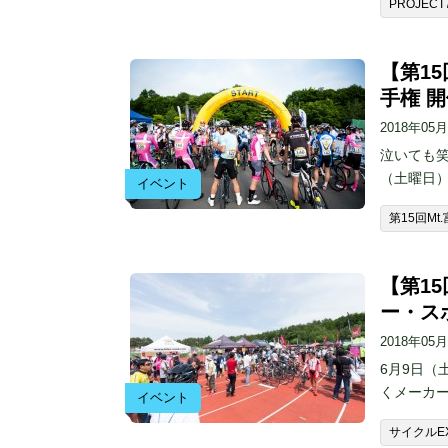
PROJECT
【第1
手権 
2018年05
泣いても笑
（土曜日）は
イベント
第15回M
【第1
ー・ス
2018年05
6月9日（
くメーカー
イベント
サイクルE