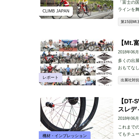
「富士の国
ラインを舞
CLIMB JAPAN
第15回M
【Mt
2018年06
多くの出展
おもてな
レポート
出展社対
【DT-
スレディ
2018年06
これまで
てもチュ
機材・インプレッション