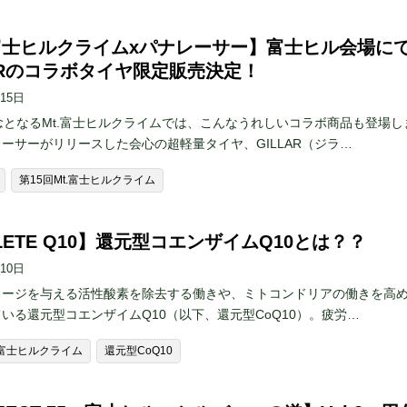
.富士ヒルクライムxパナレーサー】富士ヒル会場に
LARのコラボタイヤ限定販売決定！
月15日
念となるMt.富士ヒルクライムでは、こんなうれしいコラボ商品も登場し
ーサーがリリースした会心の超軽量タイヤ、GILLAR（ジラ…
第15回Mt.富士ヒルクライム
LETE Q10】還元型コエンザイムQ10とは？？
月10日
メージを与える活性酸素を除去する働きや、ミトコンドリアの働きを高
いる還元型コエンザイムQ10（以下、還元型CoQ10）。疲労…
t.富士ヒルクライム
還元型CoQ10