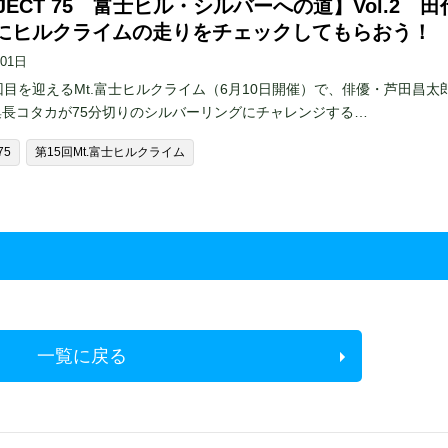
JECT 75 富士ヒル・シルバーへの道】Vol.2 田
にヒルクライムの走りをチェックしてもらおう！
月01日
回目を迎えるMt.富士ヒルクライム（6月10日開催）で、俳優・芦田昌太
集長コタカが75分切りのシルバーリングにチャレンジする…
75
第15回Mt.富士ヒルクライム
一覧に戻る