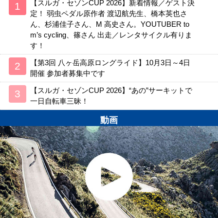
【スルガ・セゾンCUP 2026】新着情報／ゲスト決
定！ 弱虫ペダル原作者 渡辺航先生、橋本英也さ
ん、杉浦佳子さん、M 高史さん。YOUTUBER to
m’s cycling、篠さん 出走／レンタサイクル有りま
す！
【第3回 八ヶ岳高原ロングライド】10月3日～4日
開催 参加者募集中です
【スルガ・セゾンCUP 2026】“あの”サーキットで
一日自転車三昧！
動画