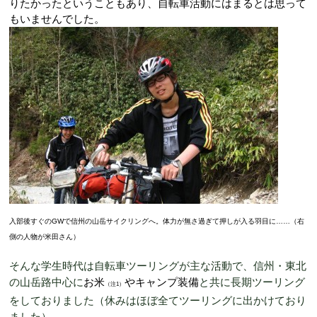
りたかったということもあり、自転車活動にはまるとは思って
もいませんでした。
入部後すぐの
GW
で信州の山岳サイクリングへ。体力が無さ過ぎて押しが入る羽目に……（右
側の人物が米田さん）
そんな
学生時代は自転車ツーリングが主な活動で、信州・東北
の山岳路中心に
お米
やキャンプ装備
と共に長期ツーリング
（注1）
をしておりました（休みはほぼ全てツーリングに出かけており
ました）。