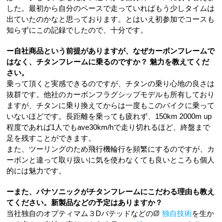
した。最初から自分のペースで走っていればもう少しタイムは
出ていたのかなと思っております。とはいえ
初参加でコースも
知らずにこの記録でしたので、十分です。
ー自社商品という前提がありますが、なぜカーボンフレームで
はなく、チタンフレームに乗るのですか？ 魅力を教えてくだ
さい。
乗って頂くと実感できるのですが、チタンの乗り心地の良さは
抜群です。他社のカーボンフラグシップモデルも所有しており
ますが、チタンに乗り換えてからは一度もこのバイクに乗って
いないほどです。長距離を乗っても疲れず、
150km 2000m up
程度であれば1人でも
ave30km/h
で走り切れるほど、終盤まで
足を残すことができます。
また、ツーリングのため飛行機輪行を頻繁にするのですが、カ
ーボンと違って取り扱いに気を使わなくても良いところも個人
的には魅力です。
ーまた、パナソニックがチタンフレームにこだわる理由も教え
てください。新製品などの予定はありますか？
当社独自のオプティマム３
D
バテッドなどの
独自技術
を生か