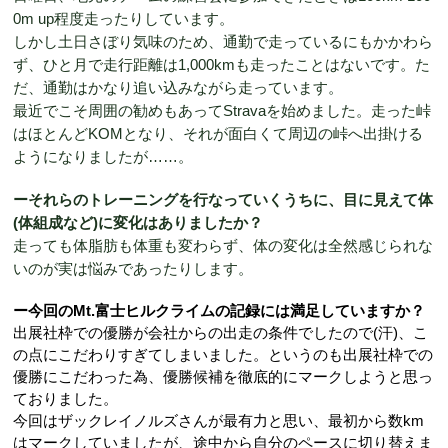
0m up程度走ったりしています。
しかし土日さぼり気味のため、通勤で走っているにもかかわら
ず、ひと月で走行距離は1,000kmも走ったことはないです。た
だ、通勤はかなり追い込みながら走っています。
最近でこそ周囲の勧めもあってStravaを始めました。走った峠
はほとんどKOMとなり、それが面白くて周辺の峠へ出掛ける
ようになりましたが……。
ーそれらのトレーニングを行なっていくうちに、目に見えて体
(体組成など)に変化はありましたか？
走っても体脂肪も体重も変わらず、体の変化は全然感じられな
いのが実は悩みであったりします。
ー今回のMt.富士ヒルクライムの記録には満足していますか？
出展社枠での優勝が会社からの出走の条件でしたので
(
汗
)
、こ
の点にこだわりすぎてしまい
ました。というのも
出展社枠での
優勝にこだわった為、優勝候補を徹底的にマークしようと思っ
ておりました。
今回はザックレイノルズさんが最有力と思い、最初から数km
はマークしていましたが、途中から自分のペースに切り替えま