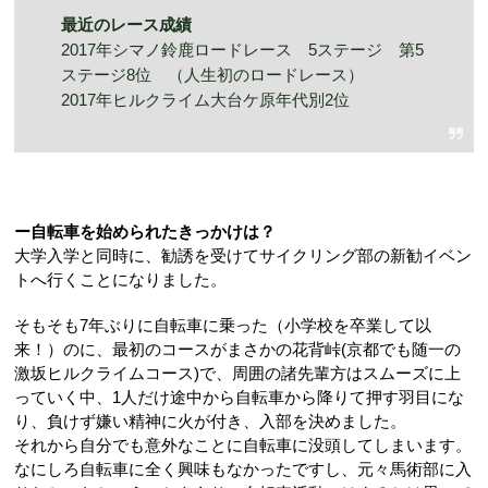
最近のレース成績
2017年シマノ鈴鹿ロードレース 5ステージ 第5
ステージ8位 （人生初のロードレース）
2017年ヒルクライム大台ケ原年代別2位
ー自転車を始められたきっかけは？
大学入学と同時に、勧誘を受けてサイクリング部の新勧イベン
トへ行くことになりました。
そもそも7年ぶりに自転車に乗った（小学校を卒業して以
来！）のに、最初のコースがまさかの花背峠
(
京都でも随一の
激坂ヒルクライムコース
)
で、周囲の諸先輩方はスムーズに上
っていく中、1人だけ途中から自転車から降りて押す羽目にな
り、負けず嫌い精神に火が付き、入部を決めました。
それから自分でも意外なことに自転車に没頭してしまいます。
なにしろ
自転車に全く興味もなかったですし、元々馬術部に入