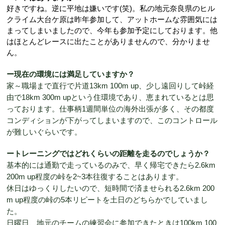
好きですね。逆に平地は嫌いです
(
笑
)。
私の地元奈良県のヒル
クライム大台ケ原は昨年参加して、アットホームな雰囲気には
まってしまいましたので、今年も参加予定にしております。他
はほとんどレースに出たことがありませんので、分かりませ
ん。
ー現在の環境には満足していますか？
家～職場まで直行で片道
13km 100m up
、少し遠回りして峠経
由で
18km 300m up
という住環境であり、恵まれているとは思
っております。仕事柄
1
週間単位の海外出張が多く、その都度
コンディションが下がってしまいますので、このコントロール
が難しいぐらいです。
ートレーニングではどれくらいの距離を走るのでしょうか？
基本的には通勤で走っているのみで、早く帰宅できたら2.6km
200m up程度の峠を2~3本往復することはあります。
休日はゆっくりしたいので、短時間で済ませられる2.6km 200
m up程度の峠の5本リピートを土日のどちらかでしていまし
た。
日曜日、地元のチームの練習会に参加できたときは100km 100