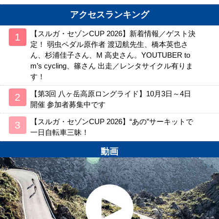
アクセスランキング
【スルガ・セゾンCUP 2026】新着情報／ゲスト決
定！ 弱虫ペダル原作者 渡辺航先生、橋本英也さ
ん、杉浦佳子さん、M 高史さん。YOUTUBER to
m’s cycling、篠さん 出走／レンタサイクル有りま
す！
【第3回 八ヶ岳高原ロングライド】10月3日～4日
開催 参加者募集中です
【スルガ・セゾンCUP 2026】“あの”サーキットで
一日自転車三昧！
動画