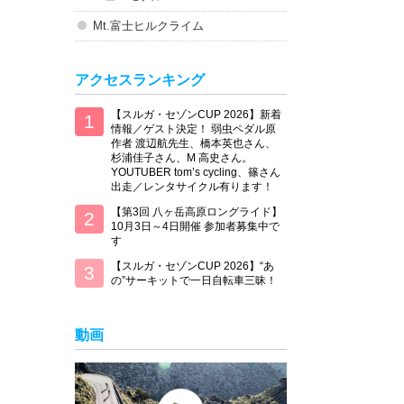
Mt.富士ヒルクライム
アクセスランキング
【スルガ・セゾンCUP 2026】新着
情報／ゲスト決定！ 弱虫ペダル原
作者 渡辺航先生、橋本英也さん、
杉浦佳子さん、M 高史さん。
YOUTUBER tom’s cycling、篠さん
出走／レンタサイクル有ります！
【第3回 八ヶ岳高原ロングライド】
10月3日～4日開催 参加者募集中で
す
【スルガ・セゾンCUP 2026】“あ
の”サーキットで一日自転車三昧！
動画