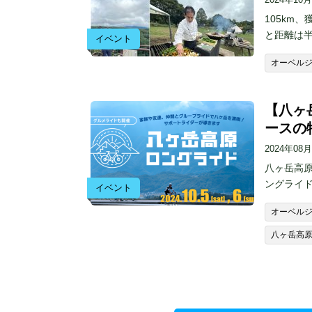
105km
と距離は半
イベント
オーベル
【八ヶ
ースの
2024年08
八ヶ岳高
ングライド
イベント
オーベル
八ヶ岳高