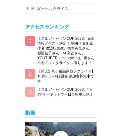
Mt.富士ヒルクライム
アクセスランキング
【スルガ・セゾンCUP 2026】新着
情報／ゲスト決定！ 弱虫ペダル原
作者 渡辺航先生、橋本英也さん、
杉浦佳子さん、M 高史さん。
YOUTUBER tom’s cycling、篠さん
出走／レンタサイクル有ります！
【第3回 八ヶ岳高原ロングライド】
10月3日～4日開催 参加者募集中で
す
【スルガ・セゾンCUP 2026】“あ
の”サーキットで一日自転車三昧！
動画