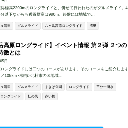
、獲得標高2200mのロングライドと、併せて行われたのがグルメライド。4
分以下ながらも獲得標高は990m。終盤には地域で…
ジュ清里
グルメライド
八ヶ岳高原ロングライド
清里
岳高原ロングライド】イベント情報 第２弾 ２つの
特徴とは
月05日
原ロングライドには二つのコースがあります。そのコースをご紹介します
／105km <特徴>北杜市の８地域…
ジュ清里
グルメライド
まきば公園
ロングライド
三分一湧水
原ロングライド
杜の民
赤い橋