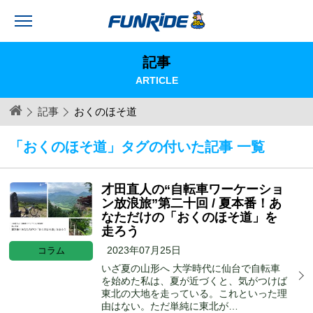
記事
ARTICLE
記事
おくのほそ道
「おくのほそ道」タグの付いた記事 一覧
才田直人の“自転車ワーケーショ
ン放浪旅”第二十回 / 夏本番！あ
なただけの「おくのほそ道」を
走ろう
2023年07月25日
コラム
いざ夏の山形へ 大学時代に仙台で自転車
を始めた私は、夏が近づくと、気がつけば
東北の大地を走っている。これといった理
由はない。ただ単純に東北が…