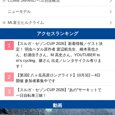
CLIMB JAPANレベル別攻略法
ニューモデル
Mt.富士ヒルクライム
アクセスランキング
【スルガ・セゾンCUP 2026】新着情報／ゲスト決
定！ 弱虫ペダル原作者 渡辺航先生、橋本英也さ
ん、杉浦佳子さん、M 高史さん。YOUTUBER to
m’s cycling、篠さん 出走／レンタサイクル有りま
す！
【第3回 八ヶ岳高原ロングライド】10月3日～4日
開催 参加者募集中です
【スルガ・セゾンCUP 2026】“あの”サーキットで
一日自転車三昧！
動画