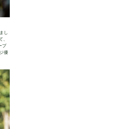
げまし
て、
ープ
ージ優