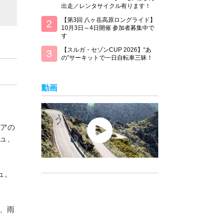
出走／レンタサイクル有ります！
【第3回 八ヶ岳高原ロングライド】
10月3日～4日開催 参加者募集中で
す
【スルガ・セゾンCUP 2026】“あ
の”サーキットで一日自転車三昧！
動画
リアの
ュ、
ュ。
、雨