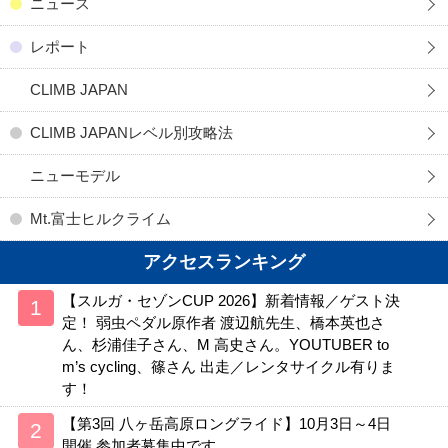
ニュース
レポート
CLIMB JAPAN
CLIMB JAPANレベル別攻略法
ニューモデル
Mt.富士ヒルクライム
アクセスランキング
【スルガ・セゾンCUP 2026】新着情報／ゲスト決
定！ 弱虫ペダル原作者 渡辺航先生、橋本英也さ
ん、杉浦佳子さん、M 高史さん。YOUTUBER to
m’s cycling、篠さん 出走／レンタサイクル有りま
す！
【第3回 八ヶ岳高原ロングライド】10月3日～4日
開催 参加者募集中です