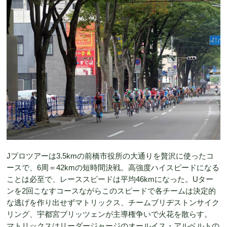
Jプロツアーは3.5kmの前橋市役所の大通りを贅沢に使ったコ
ースで、6周＝42kmの短時間決戦。高強度ハイスピードになる
ことは必至で、レーススピードは平均46kmになった。Uター
ンを2回こなすコースながらこのスピードで各チームは決定的
な逃げを作り出せずマトリックス、チームブリヂストンサイク
リング、宇都宮ブリッツェンが主導権争いで火花を散らす。
マトリックスはリーダージャージのオールイス・アルベルトの