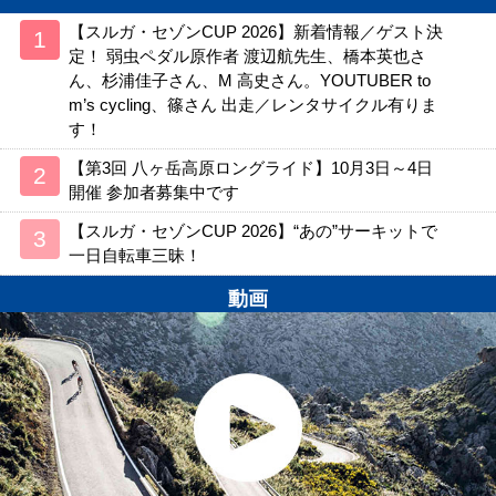
【スルガ・セゾンCUP 2026】新着情報／ゲスト決
定！ 弱虫ペダル原作者 渡辺航先生、橋本英也さ
ん、杉浦佳子さん、M 高史さん。YOUTUBER to
m’s cycling、篠さん 出走／レンタサイクル有りま
す！
【第3回 八ヶ岳高原ロングライド】10月3日～4日
開催 参加者募集中です
【スルガ・セゾンCUP 2026】“あの”サーキットで
一日自転車三昧！
動画