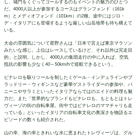
し、城門をくぐってゴールするのもイベントの魅力のひとつ
だ。4000人以上が参加するコースはグランフォンド（161k
m）とメディオフォンド（101km）の2種。途中にはジロ・
デ・イタリアにも登場するような厳しい山岳地帯も待ち構えて
いる。
大会の雰囲気について星野さんは「日本で言えば東京マラソン
みたいな感じ。上位はレースしているけど、それ以外は完走目
的」と説明。しかし、4000人の集団走行の中に入れば、空気
抵抗の影響も少なく40～50km/hで巡航できるという。
ピナレロを駆りツールを制したミゲール・インデュラインやブ
ラッドリー・ウィギンスなど豪華ゲストライダーの参加や、パ
ニーニやサラミといったイタリアならではのエイドの料理も魅
力だ。また「世界的なブランドもピナレロも、もともとはトレ
ヴィーゾの街の自転車屋。街中ではピナレロのママチャリも走
っている」といったイタリアの自転車文化の奥深さを物語るエ
ピソードの数々も紹介された。
山の幸、海の幸ときれいな水に恵まれたトレヴィーゾは、グル