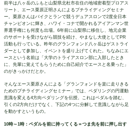
前半は八ヶ岳のふもと山梨県北杜市在住の地域密着型プロアス
リート、エース栗原正明さんによるプチライディングセミナ
ー。栗原さんはバイクとランで競うデュアスロンで2度全日本
チャンピオンに輝き、ハワイ・コナで開かれるアイアンマン世
界選手権にも何度も出場。6年前に山梨県に移住し、地元企業
のサポートを受けながら競技を続け、やまなし大使としてPR
活動も行っている。昨年のグランフォンド八ヶ岳はゲストライ
ダーとして参加し、イベントを盛り上げてくれた。ちなみにエ
ースという名前は「大学のトライアスロン部に入部したとき
に、先輩に覚えてもらうために自己紹介でエースと名乗った」
のがきっかけだとか。
そんなエース栗原さんによる「グランフォンドを楽に走りきる
ためのプチライディングセミナー」では、ペダリングの円運動
意識を変える4方向ペダリングを伝授。これはペダルを踏む、
引くの2方向だけでなく、下記の4つに分解して意識しながら足
を動かすというもの。
10時～1時：ペダルを前に持ってくる＝つま先を前に押し出す