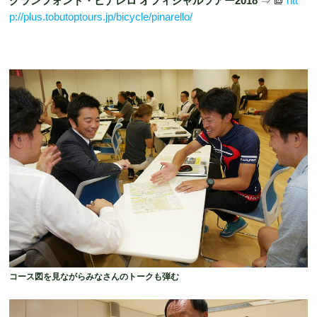
グランフォンド・ピナレロ オフィシャルツアー2018
⇒
htt
p://plus.tobutoptours.jp/bicycle/pinarello/
コース図を見ながらみなさんのトークも弾む