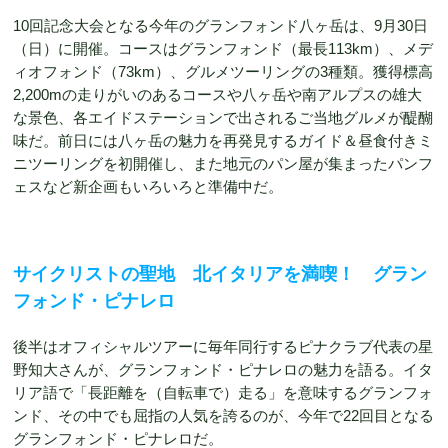
10回記念大会となる今年のグランフォンド八ヶ岳は、9月30日
（日）に開催。コースはグランフォンド（最長113km）、メデ
ィオフォンド（73km）、グルメツーリングの3種類。獲得標高
2,200mの走りがいのあるコースや八ヶ岳や南アルプスの雄大
な景色、各エイドステーションで出されるご当地グルメが醍醐
味だ。前日には八ヶ岳の魅力を再発見するガイド＆昼食付きミ
ニツーリングを初開催し、また地元のパン屋が集まったパンフ
ェスなど新企画もいろいろと準備中だ。
サイクリストの聖地 北イタリアを満喫！ グラン
フォンド・ピナレロ
後半はオフィシャルツアーに毎年同行するピナクラブ代表の星
野知大さんが、グランフォンド・ピナレロの魅力を語る。イタ
リア語で「長距離を（自転車で）走る」を意味するグランフォ
ンド、その中でも屈指の人気を誇るのが、今年で22回目となる
グランフォンド・ピナレロだ。