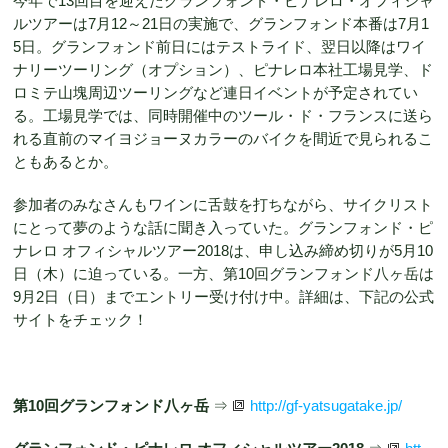
今年で13回目を迎えたグランフォンド・ピナレロ・オフィシャ
ルツアーは7月12～21日の実施で、グランフォンド本番は7月1
5日。グランフォンド前日にはテストライド、翌日以降はワイ
ナリーツーリング（オプション）、ピナレロ本社工場見学、ド
ロミテ山塊周辺ツーリングなど連日イベントが予定されてい
る。工場見学では、同時開催中のツール・ド・フランスに送ら
れる直前のマイヨジョーヌカラーのバイクを間近で見られるこ
ともあるとか。
参加者のみなさんもワインに舌鼓を打ちながら、サイクリスト
にとって夢のような話に聞き入っていた。グランフォンド・ピ
ナレロ オフィシャルツアー2018は、申し込み締め切りが5月10
日（木）に迫っている。一方、第10回グランフォンド八ヶ岳は
9月2日（日）までエントリー受け付け中。詳細は、下記の公式
サイトをチェック！
第10回グランフォンド八ヶ岳
⇒
http://gf-yatsugatake.jp/