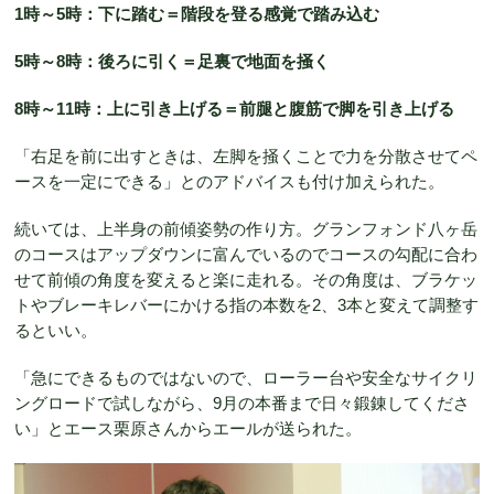
1時～5時：下に踏む＝階段を登る感覚で踏み込む
5時～8時：後ろに引く＝足裏で地面を掻く
8時～11時：上に引き上げる＝前腿と腹筋で脚を引き上げる
「右足を前に出すときは、左脚を掻くことで力を分散させてペ
ースを一定にできる」とのアドバイスも付け加えられた。
続いては、上半身の前傾姿勢の作り方。グランフォンド八ヶ岳
のコースはアップダウンに富んでいるのでコースの勾配に合わ
せて前傾の角度を変えると楽に走れる。その角度は、ブラケッ
トやブレーキレバーにかける指の本数を2、3本と変えて調整す
るといい。
「急にできるものではないので、ローラー台や安全なサイクリ
ングロードで試しながら、9月の本番まで日々鍛錬してくださ
い」とエース栗原さんからエールが送られた。