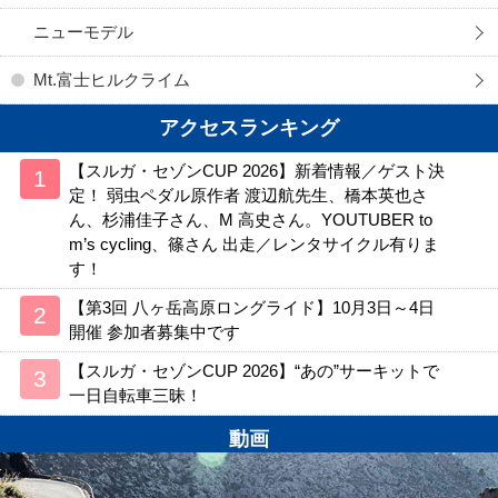
ニューモデル
Mt.富士ヒルクライム
アクセスランキング
【スルガ・セゾンCUP 2026】新着情報／ゲスト決
定！ 弱虫ペダル原作者 渡辺航先生、橋本英也さ
ん、杉浦佳子さん、M 高史さん。YOUTUBER to
m’s cycling、篠さん 出走／レンタサイクル有りま
す！
【第3回 八ヶ岳高原ロングライド】10月3日～4日
開催 参加者募集中です
【スルガ・セゾンCUP 2026】“あの”サーキットで
一日自転車三昧！
動画