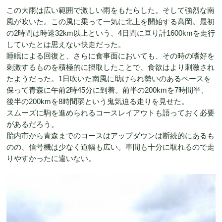
この大雨は広い範囲で激しい雨をもたらした。そして強烈な南
風が吹いた。この風に乗って一気に北上を開始する高岡。最初
の2時間は時速32km以上という、4日間に亘り計1600kmを走行
していたとは思えない快走だった。
睡眠による回復と、さらに食事面においても、その時の嗜好を
刺激するものを積極的に摂取したことで、食欲はより刺激され
たようだった。1日吹いた南風に助けられ勢いのあるペースを
保って青森に午前2時45分に到着。前半の200kmを7時間半、
後半の200kmを8時間弱という鬼気迫る走りを見せた。
スムーズに駒を進められるコースレイアウトも語っておく必要
があるだろう。
胎内市から青森までのコースはアップダウンは断続的にあるも
のの、信号機は少なく道幅も広い。車間も十分に取れるので走
りやすかったに違いない。