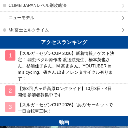
CLIMB JAPANレベル別攻略法
ニューモデル
Mt.富士ヒルクライム
アクセスランキング
【スルガ・セゾンCUP 2026】新着情報／ゲスト決
定！ 弱虫ペダル原作者 渡辺航先生、橋本英也さ
ん、杉浦佳子さん、M 高史さん。YOUTUBER to
m’s cycling、篠さん 出走／レンタサイクル有りま
す！
【第3回 八ヶ岳高原ロングライド】10月3日～4日
開催 参加者募集中です
【スルガ・セゾンCUP 2026】“あの”サーキットで
一日自転車三昧！
動画