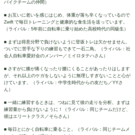
バイクチームの仲間）
■ お互いに老いを感じはじめ、体重が落ち辛くなっているので
Zwift で毎日トレーニングと健康的な食生活を送っています。
（ライバル：5年前に自転車に乗り始めた高校時代の同級生）
■ まずは得意分野で負けないように登坂トレは欠かせません。
ついでに苦手な下りの練習もできて一石二鳥。（ライバル：社
会人自転車愛好会のメンバー／ミイロタテハさん）
■ さすがに膝が痛くなったり腰にくることがあったりはします
が、それ以上のケガをしないように無理しすぎないことと心が
けています。（ライバル：中学生時代からの友だち／YYさ
ん）
■ 一緒に練習するときは、つねに見て彼の走りを分析。まずは
練習量から負けないように！（ライバル：同じチームだけど、
彼はエリートクラス／そらさん）
■ 毎日とにかく自転車に乗ること。（ライバル：同じチームメ