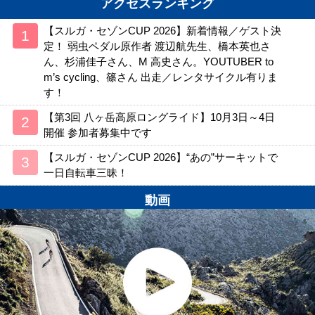
アクセスランキング
【スルガ・セゾンCUP 2026】新着情報／ゲスト決
定！ 弱虫ペダル原作者 渡辺航先生、橋本英也さ
ん、杉浦佳子さん、M 高史さん。YOUTUBER to
m’s cycling、篠さん 出走／レンタサイクル有りま
す！
【第3回 八ヶ岳高原ロングライド】10月3日～4日
開催 参加者募集中です
【スルガ・セゾンCUP 2026】“あの”サーキットで
一日自転車三昧！
動画