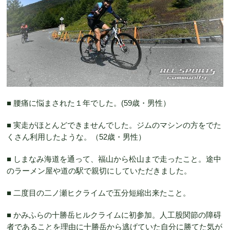
■ 腰痛に悩まされた１年でした。(59歳・男性）
■ 実走がほとんどできませんでした。ジムのマシンの方をでた
くさん利用したような。（52歳・男性）
■ しまなみ海道を通って、福山から松山まで走ったこと。途中
のラーメン屋や道の駅で親切にしていただきました。
■ 二度目の二ノ瀬ヒクライムで五分短縮出来たこと。
■ かみふらの十勝岳ヒルクライムに初参加。人工股関節の障碍
者であることを理由に十勝岳から逃げていた自分に勝てた気が