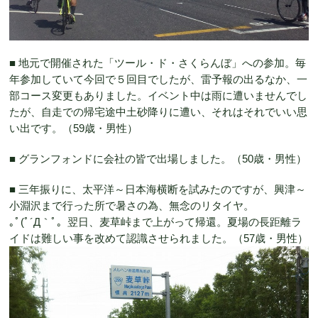
■ 地元で開催された「ツール・ド・さくらんぼ」への参加。毎
年参加していて今回で５回目でしたが、雷予報の出るなか、一
部コース変更もありました。イベント中は雨に遭いませんでし
たが、自走での帰宅途中土砂降りに遭い、それはそれでいい思
い出です。（59歳・男性）
■ グランフォンドに会社の皆で出場しました。（50歳・男性）
■ 三年振りに、太平洋～日本海横断を試みたのですが、興津～
小淵沢まで行った所で暑さの為、無念のリタイヤ。
｡ﾟ(ﾟ´Д｀ﾟ。翌日、麦草峠まで上がって帰還。夏場の長距離ラ
イドは難しい事を改めて認識させられました。（57歳・男性）