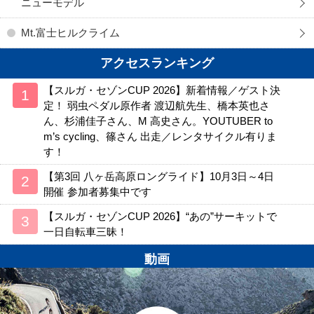
ニューモデル
Mt.富士ヒルクライム
アクセスランキング
【スルガ・セゾンCUP 2026】新着情報／ゲスト決
定！ 弱虫ペダル原作者 渡辺航先生、橋本英也さ
ん、杉浦佳子さん、M 高史さん。YOUTUBER to
m’s cycling、篠さん 出走／レンタサイクル有りま
す！
【第3回 八ヶ岳高原ロングライド】10月3日～4日
開催 参加者募集中です
【スルガ・セゾンCUP 2026】“あの”サーキットで
一日自転車三昧！
動画