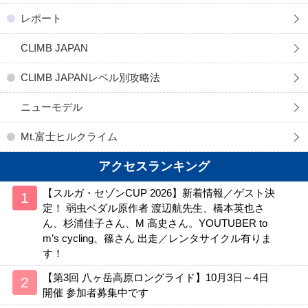
レポート
CLIMB JAPAN
CLIMB JAPANレベル別攻略法
ニューモデル
Mt.富士ヒルクライム
アクセスランキング
【スルガ・セゾンCUP 2026】新着情報／ゲスト決
定！ 弱虫ペダル原作者 渡辺航先生、橋本英也さ
ん、杉浦佳子さん、M 高史さん。YOUTUBER to
m’s cycling、篠さん 出走／レンタサイクル有りま
す！
【第3回 八ヶ岳高原ロングライド】10月3日～4日
開催 参加者募集中です