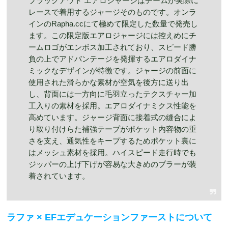
ブラックアウト エアロジャージはチームが実際に
レースで着用するジャージそのものです。オンラ
インのRapha.ccにて極めて限定した数量で発売し
ます。この限定版エアロジャージには控えめにチ
ームロゴがエンボス加工されており、スピード勝
負の上でアドバンテージを発揮するエアロダイナ
ミックなデザインが特徴です。ジャージの前面に
使用された滑らかな素材が空気を後方に送り出
し、背面には一方向に毛羽立ったテクスチャー加
工入りの素材を採用。エアロダイナミクス性能を
高めています。ジャージ背面に接着式の縫合によ
り取り付けらた補強テープがポケット内容物の重
さを支え、通気性をキープするためポケット裏に
はメッシュ素材を採用。ハイスピード走行時でも
ジッパーの上げ下げが容易な大きめのプラーが装
着されています。
ラファ × EFエデュケーションファーストについて