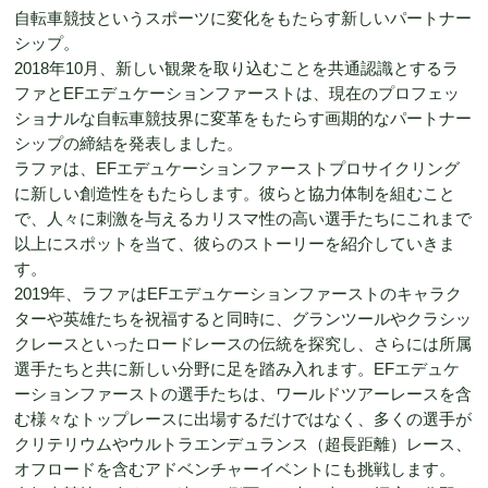
自転車競技というスポーツに変化をもたらす新しいパートナー
シップ。
2018年10月、新しい観衆を取り込むことを共通認識とするラ
ファとEFエデュケーションファーストは、現在のプロフェッ
ショナルな自転車競技界に変革をもたらす画期的なパートナー
シップの締結を発表しました。
ラファは、EFエデュケーションファーストプロサイクリング
に新しい創造性をもたらします。彼らと協力体制を組むこと
で、人々に刺激を与えるカリスマ性の高い選手たちにこれまで
以上にスポットを当て、彼らのストーリーを紹介していきま
す。
2019年、ラファはEFエデュケーションファーストのキャラク
ターや英雄たちを祝福すると同時に、グランツールやクラシッ
クレースといったロードレースの伝統を探究し、さらには所属
選手たちと共に新しい分野に足を踏み入れます。EFエデュケ
ーションファーストの選手たちは、ワールドツアーレースを含
む様々なトップレースに出場するだけではなく、多くの選手が
クリテリウムやウルトラエンデュランス（超長距離）レース、
オフロードを含むアドベンチャーイベントにも挑戦します。