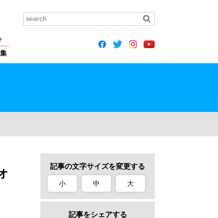
Y
集
記事の文字サイズを変更する
オ
小
中
大
記事をシェアする