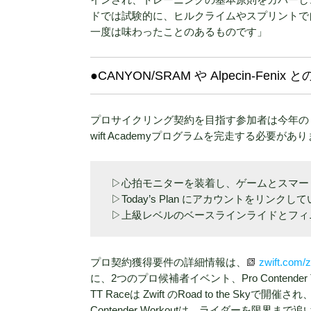
ドでは試験的に、ヒルクライムやスプリントで
一度は味わったことのあるものです」
●CANYON/SRAM や Alpecin-F
プロサイクリング契約を目指す参加者は今年の Zw
wift Academyプログラムを完走する必要があ
▷心拍モニターを装着し、ゲームとスマー
▷Today’s Plan にアカウントをリンクし
▷上級レベルのベースラインライドとフィ
プロ契約獲得要件の詳細情報は、
zwift.com/
に、2つのプロ候補者イベント、Pro Contender T
TT Raceは Zwift のRoad to the S
Contender Workoutは、ライダーを限界