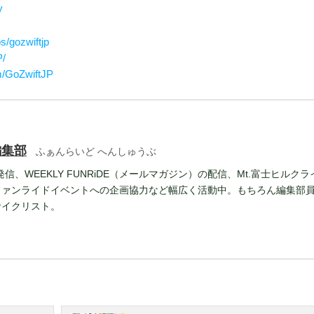
y
s/gozwiftjp
P/
m/GoZwiftJP
編集部
ふぁんらいど へんしゅうぶ
報発信、WEEKLY FUNRiDE（メールマガジン）の配信、Mt.富士ヒルクラ
ファンライドイベントへの企画協力など幅広く活動中。もちろん編集部
サイクリスト。