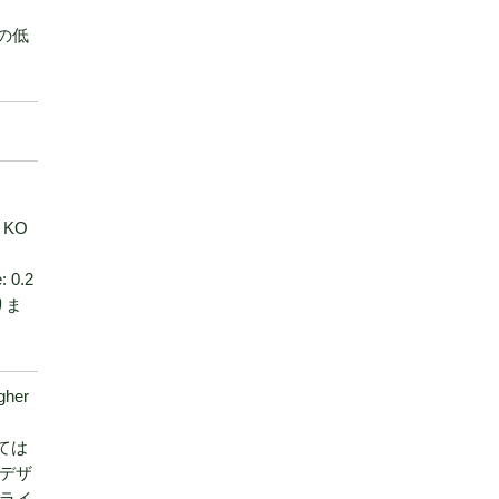
の低
 KO
 0.2
くりま
her
ては
デザ
ライ