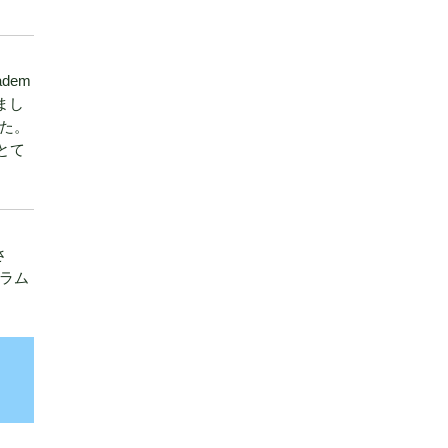
dem
まし
た。
とて
さ
ラム