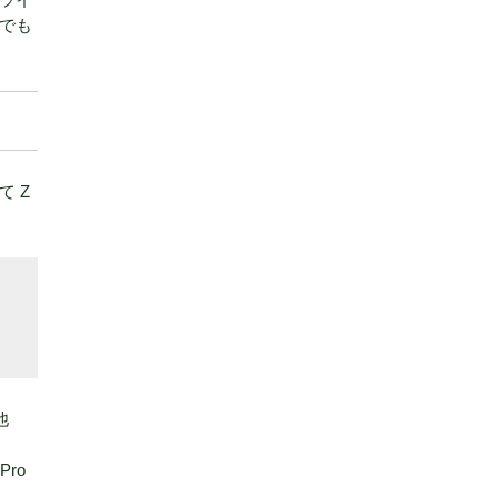
でも
て Z
他
Pro