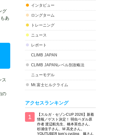
インタビュー
ング
ロングターム
スもあ
トレーニング
ニュース
レポート
CLIMB JAPAN
CLIMB JAPANレベル別攻略法
ニューモデル
ンス
Mt.富士ヒルクライム
約の
アクセスランキング
【スルガ・セゾンCUP 2026】新着
情報／ゲスト決定！ 弱虫ペダル原
作者 渡辺航先生、橋本英也さん、
杉浦佳子さん、M 高史さん。
YOUTUBER tom’s cycling、篠さん