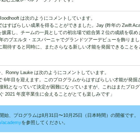
ip Roodhooft は次のようにコメントしています。
プではすばらしい成果を得ることができました。Jay (昨年の Zwift Aca
ましい活躍を披露し、チームの一員としての初出場で総合第 2 位の成績を収め
年のブエルタ・エスパーニャでグランドツアーデビューを飾りまし
彼の活躍に期待すると同時に、またさらなる新しい才能を発掘できることを
ャー、Ronny Lauke は次のようにコメントしています。
プは今年で 6年目を迎えます。このプログラムからはすばらしい才能が発掘
接戦となっていて決定が困難になっていますが、これはまたプログ
 2021 年度卒業生に会えることがとても楽しみです」
月18日開始、プログラムは8月31日〜10月25日（日本時間）の開催です。
om/academy
を参照してください。