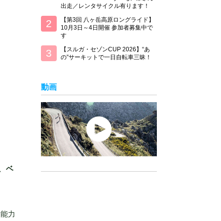
出走／レンタサイクル有ります！
【第3回 八ヶ岳高原ロングライド】
10月3日～4日開催 参加者募集中で
す
【スルガ・セゾンCUP 2026】“あ
の”サーキットで一日自転車三昧！
動画
、
ベ
素能力