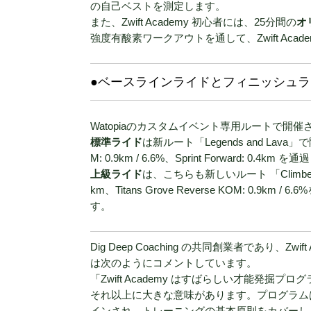
の自己ベストを測定します。
また、Zwift Academy 初心者には、25分間の
オ
強度有酸素ワークアウトを通して、Zwift Ac
●ベースラインライドとフィニッシュ
Watopiaのカスタムイベント専用ルートで開
標準ライド
は新ルート「Legends and Lava」で開
M: 0.9km / 6.6%、Sprint Forward: 0.4
上級ライド
は、こちらも新しいルート 「Climber’s G
km、Titans Grove Reverse KOM: 0.9km 
す。
Dig Deep Coaching の共同創業者であり、Zwi
は次のようにコメントしています。
「Zwift Academy はすばらしい才能発
それ以上に大きな意味があります。プログラム
インされ、トレーニングの基本原則をカバーし