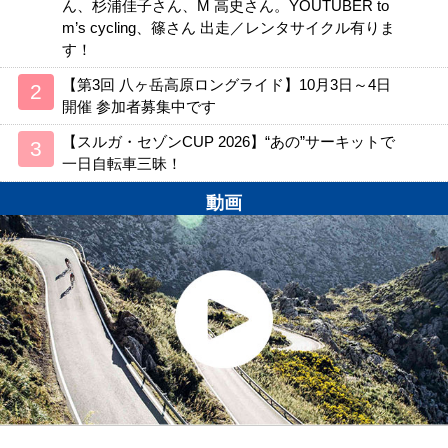
ん、杉浦佳子さん、M 高史さん。YOUTUBER to
m’s cycling、篠さん 出走／レンタサイクル有りま
す！
【第3回 八ヶ岳高原ロングライド】10月3日～4日
開催 参加者募集中です
【スルガ・セゾンCUP 2026】“あの”サーキットで
一日自転車三昧！
動画