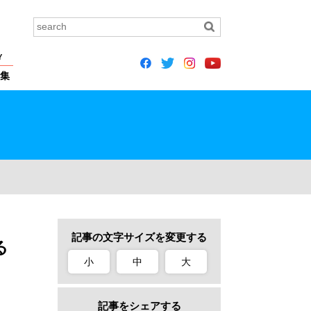
Y
集
記事の文字サイズを変更する
る
小
中
大
記事をシェアする