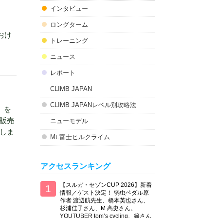
インタビュー
ロングターム
におけ
トレーニング
ニュース
レポート
CLIMB JAPAN
CLIMB JAPANレベル別攻略法
象）を
販売
ニューモデル
しま
Mt.富士ヒルクライム
アクセスランキング
【スルガ・セゾンCUP 2026】新着
情報／ゲスト決定！ 弱虫ペダル原
作者 渡辺航先生、橋本英也さん、
杉浦佳子さん、M 高史さん。
YOUTUBER tom’s cycling、篠さん