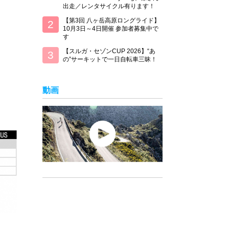
出走／レンタサイクル有ります！
【第3回 八ヶ岳高原ロングライド】
10月3日～4日開催 参加者募集中で
す
【スルガ・セゾンCUP 2026】“あ
の”サーキットで一日自転車三昧！
動画