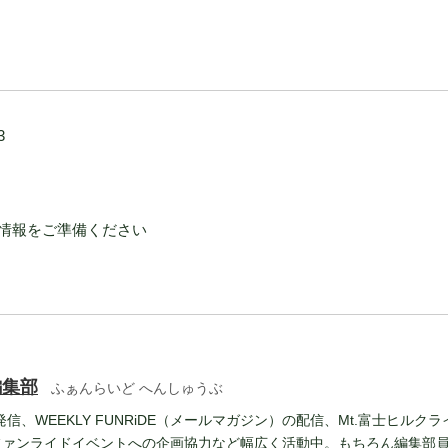
3
情報をご準備ください
編集部
ふぁんらいど へんしゅうぶ
報発信、WEEKLY FUNRiDE（メールマガジン）の配信、Mt.富士ヒルクラ
ファンライドイベントへの企画協力など幅広く活動中。もちろん編集部