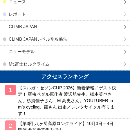
ニュース
レポート
CLIMB JAPAN
CLIMB JAPANレベル別攻略法
ニューモデル
Mt.富士ヒルクライム
アクセスランキング
【スルガ・セゾンCUP 2026】新着情報／ゲスト決
定！ 弱虫ペダル原作者 渡辺航先生、橋本英也さ
ん、杉浦佳子さん、M 高史さん。YOUTUBER to
m’s cycling、篠さん 出走／レンタサイクル有りま
す！
【第3回 八ヶ岳高原ロングライド】10月3日～4日
開催 参加者募集中です