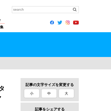
Y
集
記事の文字サイズを変更する
タ
小
中
大
ヤ
記事をシェアする