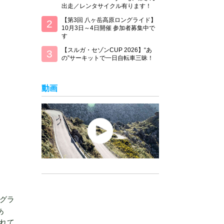
出走／レンタサイクル有ります！
【第3回 八ヶ岳高原ロングライド】
10月3日～4日開催 参加者募集中で
す
【スルガ・セゾンCUP 2026】“あ
の”サーキットで一日自転車三昧！
動画
グラ
あ
れて