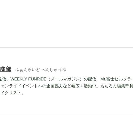
編集部
ふぁんらいど へんしゅうぶ
報発信、WEEKLY FUNRiDE（メールマガジン）の配信、Mt.富士ヒルクラ
ファンライドイベントへの企画協力など幅広く活動中。もちろん編集部
サイクリスト。