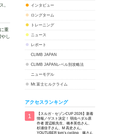
ス。
インタビュー
ロングターム
トレーニング
に重
ニュース
増やし
レポート
CLIMB JAPAN
CLIMB JAPANレベル別攻略法
ニューモデル
Mt.富士ヒルクライム
アクセスランキング
【スルガ・セゾンCUP 2026】新着
情報／ゲスト決定！ 弱虫ペダル原
作者 渡辺航先生、橋本英也さん、
杉浦佳子さん、M 高史さん。
YOUTUBER tom’s cycling、篠さん