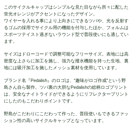
このサイクルキャップはシンプルな見た目ながら所々に配した
蛍光オレンジがアクセントになったデザイン。
ワイヤーを入れる事により上向きにできるツバや、光を反射す
るゴムの採用でサイクル用の機能を付与したほか、フォルムは
スポーツテイスト過ぎないラウンド型で普段使いにも適してい
ます。
サイズはドローコードで調整可能なフリーサイズ。表地には高
密度な上さらに加工を施し、強力な撥水機能を持った生地、裏
地には吸汗加工を施したメッシュ素材を使用しています。
ブランド名『Pedalish』のロゴは、“趣味がロゴ作成“という野
島さん自ら製作。ツバ裏の大胆なPedalishの総柄ロゴプリント
は、安全なナイトライドができるようにリフレクタープリント
にしたのもこだわりポイントです。
野島がこだわりにこだわって作った、普段使いもできるファッ
ション性の高いサイクルキャップとなっています。