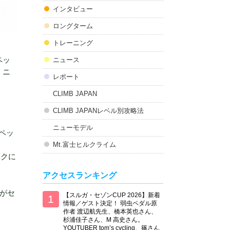
インタビュー
ロングターム
トレーニング
ペッ
ニュース
、ニ
レポート
CLIMB JAPAN
CLIMB JAPANレベル別攻略法
ニューモデル
スペッ
Mt.富士ヒルクライム
イクに
アクセスランキング
」がセ
【スルガ・セゾンCUP 2026】新着
情報／ゲスト決定！ 弱虫ペダル原
作者 渡辺航先生、橋本英也さん、
杉浦佳子さん、M 高史さん。
YOUTUBER tom’s cycling、篠さん