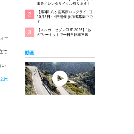
出走／レンタサイクル有ります！
【第3回 八ヶ岳高原ロングライド】
10月3日～4日開催 参加者募集中で
す
【スルガ・セゾンCUP 2026】“あ
の”サーキットで一日自転車三昧！
ォー
立て
動画
速い
2.ht