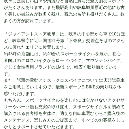
岐阜には美しい山々や清流など自然に満ちた魅力的なスポット
がたくさんあります。また飛騨高山や岐阜城川原町の他にも古
く美しい街並みが数多く残り、観光の名所も盛りだくさん。数
多くの方が訪れています。
「ジャイアントストア岐阜」は、岐阜の中心部から車で10分ほ
ど、岐阜県庁に近い国道21号線「下奈良」交差点そばのアクセ
スに優れたエリアに位置します。
約45坪の店舗には、約40台のスポーツサイクルを展示。初心
者向けのクロスバイクからロードバイク、マウンテンバイク、
そして女性専用ブランドのLivまで、幅広く取り揃えていま
す。
また、話題の電動アシストクロスバイクについては店頭試乗車
をご用意していますので、最新スポーツE-BIKEの乗り味を体
感いただけます。
もちろん、スポーツサイクルを楽しむには欠かせないアクセサ
リーやパーツ類も充実の取り揃え。スポーツサイクルを初めて
購入されるお客様を主体に、適切な自転車選びからご購入後の
メンテナンス、楽しみ方のご提案まで、すべてのお客様をしっ
かりとサポートさせていただきます。