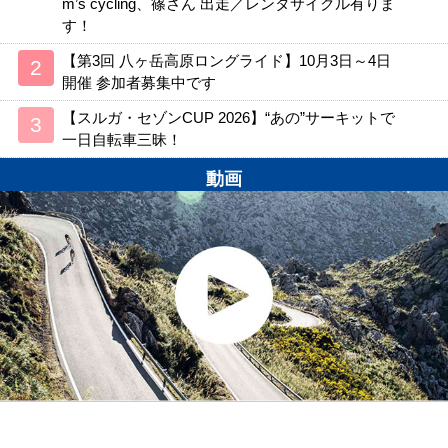
m’s cycling、篠さん 出走／レンタサイクル有りま
す！
【第3回 八ヶ岳高原ロングライド】10月3日～4日
開催 参加者募集中です
【スルガ・セゾンCUP 2026】“あの”サーキットで
一日自転車三昧！
動画