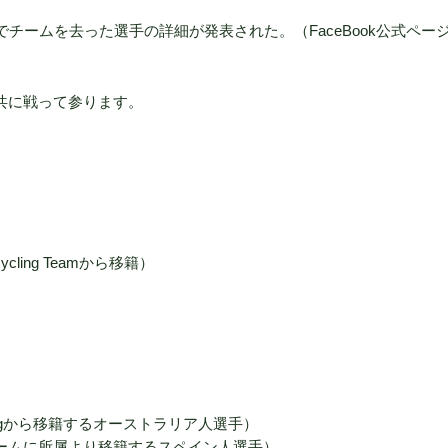
16年でチームを去った選手の詳細が発表された。（FaceBook公式ペー
手と共に戦って参ります。
 Cycling Teamから移籍）
Cyclingから移籍するオーストラリア人選手）
チームに所属より移籍するスペイン人選手）