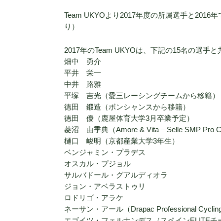
Team UKYOより2017年度の所属選手と20
り）
2017年のTeam UKYOは、下記の15名の選
畑中 勇介
平井 栄一
中井 路雅
平塚 吉光（愛三レーシングチームから移籍）
徳田 鍛造（ボンシャンスから移籍）
徳田 優（鹿屋体育大学3月卒業予定）
菱沼 由季典（Amore & Vita – Selle SMP Pro
樋口 峻明（京都産業大学3年生）
ベンジャミン・プラデス
オスカル・プジョル
サルバドール・グアルディオラ
ジョン・アベラストゥリ
ロドリゴ・アラケ
ネーサン・アール（Drapac Professional 
エゴイツ・フェルナンデス（スペインELITE