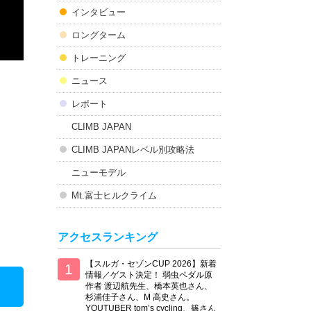
インタビュー
ロングターム
トレーニング
ニュース
レポート
CLIMB JAPAN
CLIMB JAPANレベル別攻略法
ニューモデル
Mt.富士ヒルクライム
アクセスランキング
【スルガ・セゾンCUP 2026】新着
情報／ゲスト決定！ 弱虫ペダル原
作者 渡辺航先生、橋本英也さん、
杉浦佳子さん、M 高史さん。
YOUTUBER tom’s cycling、篠さん