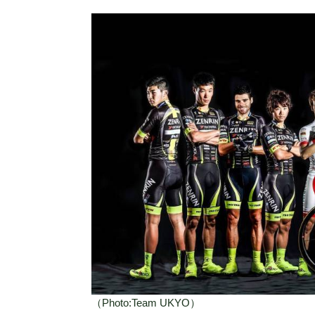
（Photo:Team UKYO）