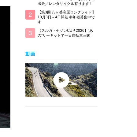
出走／レンタサイクル有ります！
【第3回 八ヶ岳高原ロングライド】
10月3日～4日開催 参加者募集中で
す
【スルガ・セゾンCUP 2026】“あ
の”サーキットで一日自転車三昧！
動画