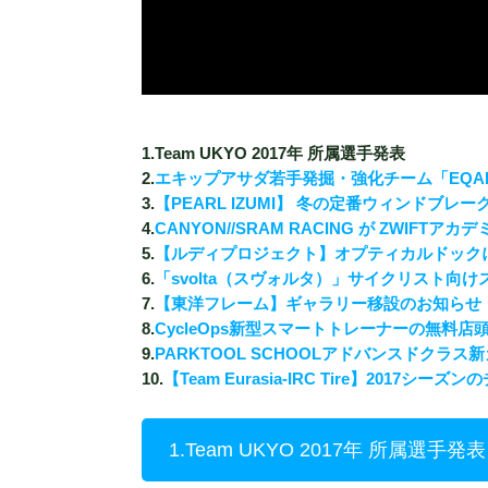
1.Team UKYO 2017年 所属選手発表
2.
エキップアサダ若手発掘・強化チーム「EQAD
3.
【PEARL IZUMI】 冬の定番ウィンドブ
4.
CANYON//SRAM RACING が ZWIFT
5.
【ルディプロジェクト】オプティカルドック
6.
「svolta（スヴォルタ）」サイクリスト向
7.
【東洋フレーム】ギャラリー移設のお知らせ
8.
CycleOps新型スマートトレーナーの無料
9.
PARKTOOL SCHOOLアドバンスドクラ
10.
【Team Eurasia-IRC Tire】
2017シーズン
1.Team UKYO 2017年 所属選手発表