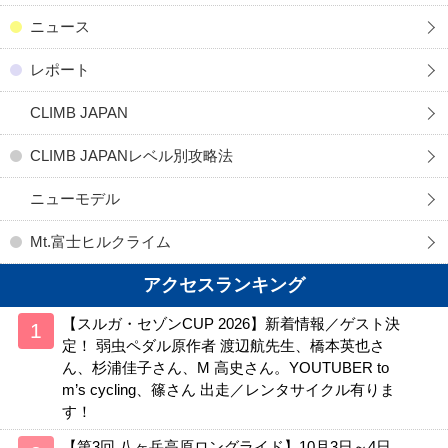
ニュース
レポート
CLIMB JAPAN
CLIMB JAPANレベル別攻略法
ニューモデル
Mt.富士ヒルクライム
アクセスランキング
【スルガ・セゾンCUP 2026】新着情報／ゲスト決
定！ 弱虫ペダル原作者 渡辺航先生、橋本英也さ
ん、杉浦佳子さん、M 高史さん。YOUTUBER to
m’s cycling、篠さん 出走／レンタサイクル有りま
す！
【第3回 八ヶ岳高原ロングライド】10月3日～4日