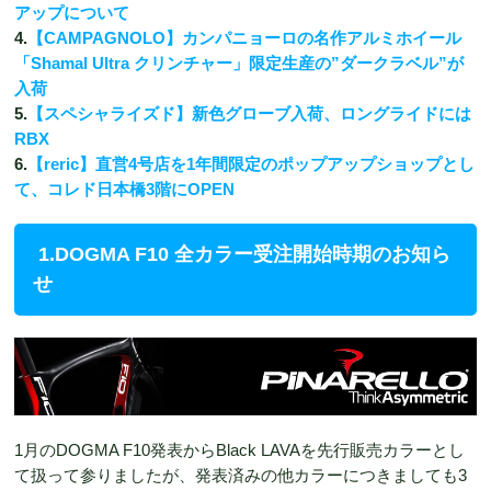
アップについて
4.
【CAMPAGNOLO】カンパニョーロの名作アルミホイール
「Shamal Ultra クリンチャー」限定生産の”ダークラベル”が
入荷
5.
【スペシャライズド】新色グローブ入荷、ロングライドには
RBX
6.
【reric】直営4号店を1年間限定のポップアップショップとし
て、コレド日本橋3階にOPEN
1.DOGMA F10 全カラー受注開始時期のお知ら
せ
1月のDOGMA F10発表からBlack LAVAを先行販売カラーとし
て扱って参りましたが、発表済みの他カラーにつきましても3