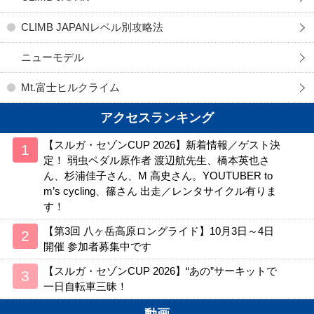
CLIMB JAPANレベル別攻略法
ニューモデル
Mt.富士ヒルクライム
アクセスランキング
【スルガ・セゾンCUP 2026】新着情報／ゲスト決
定！ 弱虫ペダル原作者 渡辺航先生、橋本英也さ
ん、杉浦佳子さん、M 高史さん。YOUTUBER to
m’s cycling、篠さん 出走／レンタサイクル有りま
す！
【第3回 八ヶ岳高原ロングライド】10月3日～4日
開催 参加者募集中です
【スルガ・セゾンCUP 2026】“あの”サーキットで
一日自転車三昧！
動画