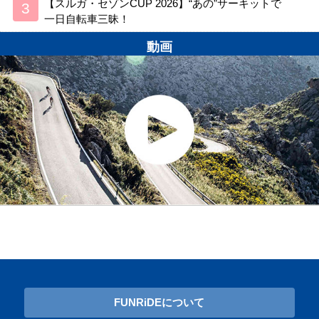
【スルガ・セゾンCUP 2026】“あの”サーキットで
一日自転車三昧！
動画
FUNRiDEについて