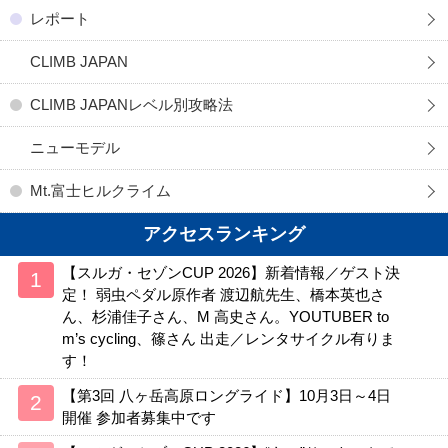
レポート
CLIMB JAPAN
CLIMB JAPANレベル別攻略法
ニューモデル
Mt.富士ヒルクライム
アクセスランキング
【スルガ・セゾンCUP 2026】新着情報／ゲスト決
定！ 弱虫ペダル原作者 渡辺航先生、橋本英也さ
ん、杉浦佳子さん、M 高史さん。YOUTUBER to
m’s cycling、篠さん 出走／レンタサイクル有りま
す！
【第3回 八ヶ岳高原ロングライド】10月3日～4日
開催 参加者募集中です