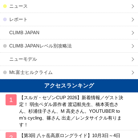
ニュース
レポート
CLIMB JAPAN
CLIMB JAPANレベル別攻略法
ニューモデル
Mt.富士ヒルクライム
アクセスランキング
【スルガ・セゾンCUP 2026】新着情報／ゲスト決
定！ 弱虫ペダル原作者 渡辺航先生、橋本英也さ
ん、杉浦佳子さん、M 高史さん。YOUTUBER to
m’s cycling、篠さん 出走／レンタサイクル有りま
す！
【第3回 八ヶ岳高原ロングライド】10月3日～4日