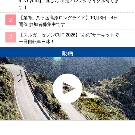
m’s cycling、篠さん 出走／レンタサイクル有りま
す！
【第3回 八ヶ岳高原ロングライド】10月3日～4日
開催 参加者募集中です
【スルガ・セゾンCUP 2026】“あの”サーキットで
一日自転車三昧！
動画