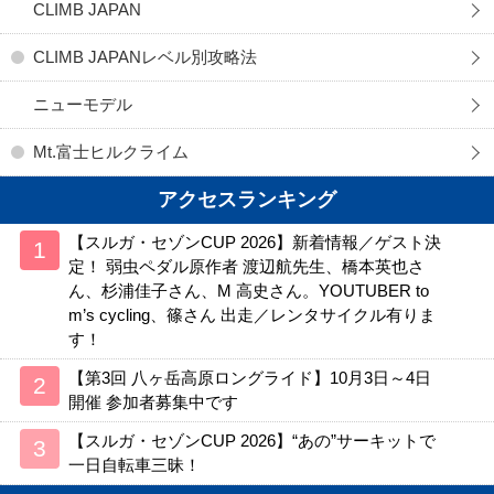
CLIMB JAPAN
CLIMB JAPANレベル別攻略法
ニューモデル
Mt.富士ヒルクライム
アクセスランキング
【スルガ・セゾンCUP 2026】新着情報／ゲスト決
定！ 弱虫ペダル原作者 渡辺航先生、橋本英也さ
ん、杉浦佳子さん、M 高史さん。YOUTUBER to
m’s cycling、篠さん 出走／レンタサイクル有りま
す！
【第3回 八ヶ岳高原ロングライド】10月3日～4日
開催 参加者募集中です
【スルガ・セゾンCUP 2026】“あの”サーキットで
一日自転車三昧！