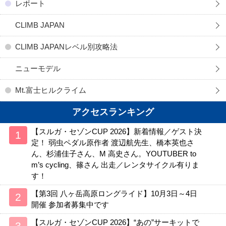
レポート
CLIMB JAPAN
CLIMB JAPANレベル別攻略法
ニューモデル
Mt.富士ヒルクライム
アクセスランキング
【スルガ・セゾンCUP 2026】新着情報／ゲスト決
定！ 弱虫ペダル原作者 渡辺航先生、橋本英也さ
ん、杉浦佳子さん、M 高史さん。YOUTUBER to
m’s cycling、篠さん 出走／レンタサイクル有りま
す！
【第3回 八ヶ岳高原ロングライド】10月3日～4日
開催 参加者募集中です
【スルガ・セゾンCUP 2026】“あの”サーキットで