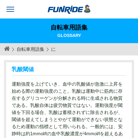
自転車用語集
GLOSSARY
自転車用語集
に
乳酸閾値
運動強度を上げていき、血中の乳酸値が急激に上昇を
始める際の運動強度のこと。乳酸は運動中に筋肉に存
在するグリコーゲンが分解される時に生成される物質
である。乳酸自体は疲労物質ではない。運動強度が閾
値を下回る場合、乳酸は蓄積されずに除去されるが、
閾値を超えてしまうとやがて運動ができない状態とな
るため運動の指標として用いられる。一般的には、安
静時は約1mmol/ℓの血中乳酸濃度が4mmol/lを超えるあ