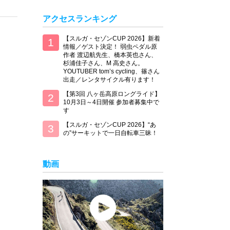
アクセスランキング
【スルガ・セゾンCUP 2026】新着
情報／ゲスト決定！ 弱虫ペダル原
作者 渡辺航先生、橋本英也さん、
杉浦佳子さん、M 高史さん。
YOUTUBER tom’s cycling、篠さん
出走／レンタサイクル有ります！
【第3回 八ヶ岳高原ロングライド】
10月3日～4日開催 参加者募集中で
す
【スルガ・セゾンCUP 2026】“あ
の”サーキットで一日自転車三昧！
動画