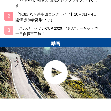
m’s cycling、篠さん 出走／レンタサイクル有りま
す！
【第3回 八ヶ岳高原ロングライド】10月3日～4日
開催 参加者募集中です
【スルガ・セゾンCUP 2026】“あの”サーキットで
一日自転車三昧！
動画