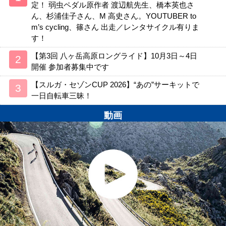
定！ 弱虫ペダル原作者 渡辺航先生、橋本英也さ
ん、杉浦佳子さん、M 高史さん。YOUTUBER to
m’s cycling、篠さん 出走／レンタサイクル有りま
す！
【第3回 八ヶ岳高原ロングライド】10月3日～4日
開催 参加者募集中です
【スルガ・セゾンCUP 2026】“あの”サーキットで
一日自転車三昧！
動画